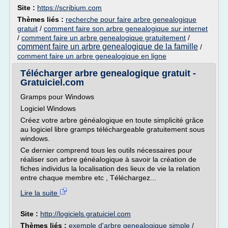
Site :
https://scribium.com
Thèmes liés :
recherche pour faire arbre genealogique
gratuit
/
comment faire son arbre genealogique sur internet
/
comment faire un arbre genealogique gratuitement
/
comment faire un arbre genealogique de la famille
/
comment faire un arbre genealogique en ligne
Télécharger arbre genealogique gratuit -
Gratuiciel.com
Gramps pour Windows
Logiciel Windows
Créez votre arbre généalogique en toute simplicité grâce
au logiciel libre gramps téléchargeable gratuitement sous
windows.
Ce dernier comprend tous les outils nécessaires pour
réaliser son arbre généalogique à savoir la création de
fiches individus la localisation des lieux de vie la relation
entre chaque membre etc , Téléchargez...
Lire la suite
Site :
http://logiciels.gratuiciel.com
Thèmes liés :
exemple d'arbre genealogique simple
/