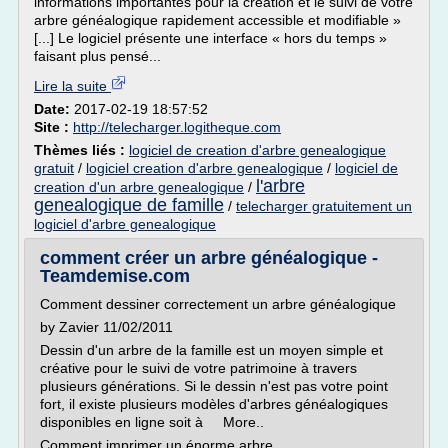
informations importantes pour la création et le suivi de votre
arbre généalogique rapidement accessible et modifiable »
[...] Le logiciel présente une interface « hors du temps »
faisant plus pensé...
Lire la suite
Date:
2017-02-19 18:57:52
Site :
http://telecharger.logitheque.com
Thèmes liés :
logiciel de creation d'arbre genealogique
gratuit
/
logiciel creation d'arbre genealogique
/
logiciel de
l'arbre
creation d'un arbre genealogique
/
genealogique de famille
/
telecharger gratuitement un
logiciel d'arbre genealogique
comment créer un arbre généalogique -
Teamdemise.com
Comment dessiner correctement un arbre généalogique
by Zavier 11/02/2011
Dessin d'un arbre de la famille est un moyen simple et
créative pour le suivi de votre patrimoine à travers
plusieurs générations. Si le dessin n'est pas votre point
fort, il existe plusieurs modèles d'arbres généalogiques
disponibles en ligne soit à More..
Comment imprimer un énorme arbre...