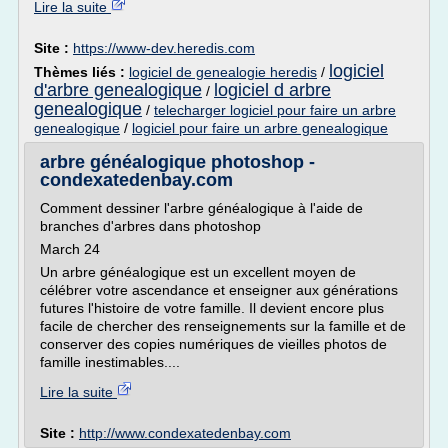
Lire la suite
Site :
https://www-dev.heredis.com
logiciel
Thèmes liés :
logiciel de genealogie heredis
/
d'arbre genealogique
logiciel d arbre
/
genealogique
/
telecharger logiciel pour faire un arbre
genealogique
/
logiciel pour faire un arbre genealogique
arbre généalogique photoshop -
condexatedenbay.com
Comment dessiner l'arbre généalogique à l'aide de
branches d'arbres dans photoshop
March 24
Un arbre généalogique est un excellent moyen de
célébrer votre ascendance et enseigner aux générations
futures l'histoire de votre famille. Il devient encore plus
facile de chercher des renseignements sur la famille et de
conserver des copies numériques de vieilles photos de
famille inestimables....
Lire la suite
Site :
http://www.condexatedenbay.com