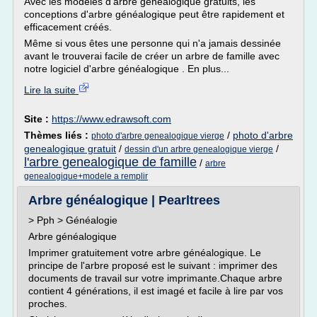
Avec les modèles d'arbre généalogique gratuits, les
conceptions d'arbre généalogique peut être rapidement et
efficacement créés.
Même si vous êtes une personne qui n'a jamais dessinée
avant le trouverai facile de créer un arbre de famille avec
notre logiciel d'arbre généalogique . En plus...
Lire la suite
Site :
https://www.edrawsoft.com
Thèmes liés :
/
photo d'arbre
photo d'arbre genealogique vierge
genealogique gratuit
/
/
dessin d'un arbre genealogique vierge
l'arbre genealogique de famille
/
arbre
genealogique+modele a remplir
Arbre généalogique | Pearltrees
> Pph > Généalogie
Arbre généalogique
Imprimer gratuitement votre arbre généalogique. Le
principe de l'arbre proposé est le suivant : imprimer des
documents de travail sur votre imprimante.Chaque arbre
contient 4 générations, il est imagé et facile à lire par vos
proches.