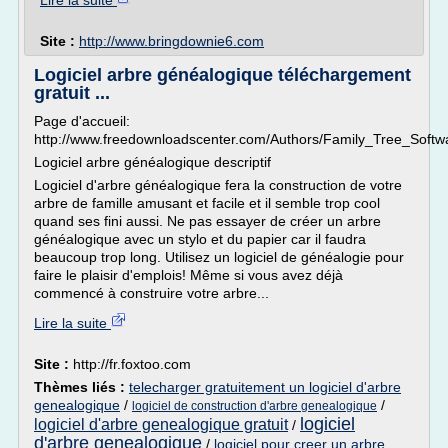
Lire la suite
Site :
http://www.bringdownie6.com
Logiciel arbre généalogique téléchargement
gratuit ...
Page d'accueil:
http://www.freedownloadscenter.com/Authors/Family_Tree_Softw
Logiciel arbre généalogique descriptif
Logiciel d'arbre généalogique fera la construction de votre
arbre de famille amusant et facile et il semble trop cool
quand ses fini aussi. Ne pas essayer de créer un arbre
généalogique avec un stylo et du papier car il faudra
beaucoup trop long. Utilisez un logiciel de généalogie pour
faire le plaisir d'emplois! Même si vous avez déjà
commencé à construire votre arbre...
Lire la suite
Site :
http://fr.foxtoo.com
Thèmes liés :
telecharger gratuitement un logiciel d'arbre
genealogique
/
/
logiciel de construction d'arbre genealogique
logiciel
logiciel d'arbre genealogique gratuit
/
d'arbre genealogique
/
logiciel pour creer un arbre