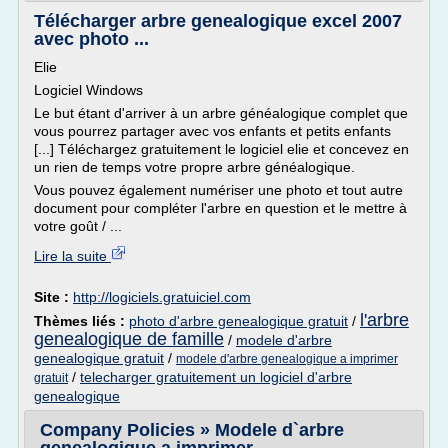
Télécharger arbre genealogique excel 2007
avec photo ...
Elie
Logiciel Windows
Le but étant d'arriver à un arbre généalogique complet que
vous pourrez partager avec vos enfants et petits enfants
[...] Téléchargez gratuitement le logiciel elie et concevez en
un rien de temps votre propre arbre généalogique.
Vous pouvez également numériser une photo et tout autre
document pour compléter l'arbre en question et le mettre à
votre goût / ...
Lire la suite
Site :
http://logiciels.gratuiciel.com
l'arbre
Thèmes liés :
photo d'arbre genealogique gratuit
/
genealogique de famille
/
modele d'arbre
genealogique gratuit
/
modele d'arbre genealogique a imprimer
/
telecharger gratuitement un logiciel d'arbre
gratuit
genealogique
Company Policies » Modele d`arbre