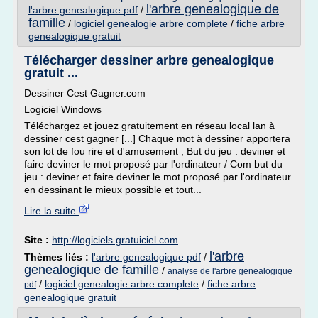
l'arbre genealogique de
l'arbre genealogique pdf
/
famille
/
logiciel genealogie arbre complete
/
fiche arbre
genealogique gratuit
Télécharger dessiner arbre genealogique
gratuit ...
Dessiner Cest Gagner.com
Logiciel Windows
Téléchargez et jouez gratuitement en réseau local lan à
dessiner cest gagner [...] Chaque mot à dessiner apportera
son lot de fou rire et d'amusement , But du jeu : deviner et
faire deviner le mot proposé par l'ordinateur / Com but du
jeu : deviner et faire deviner le mot proposé par l'ordinateur
en dessinant le mieux possible et tout...
Lire la suite
Site :
http://logiciels.gratuiciel.com
l'arbre
Thèmes liés :
l'arbre genealogique pdf
/
genealogique de famille
/
analyse de l'arbre genealogique
/
logiciel genealogie arbre complete
/
fiche arbre
pdf
genealogique gratuit