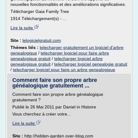
nouvelles fonctionnalités et des améliorations significatives.
Télécharger Gaia Family Tree
1914 Téléchargement(s) - ...
Lire la suite
Site :
lelogicielgratuit.com
Thèmes liés :
telecharger gratuitement un logiciel d'arbre
genealogique
/
telecharger logiciel pour faire arbre
genealogique gratuit
/
telecharger logiciel arbre
genealogique gratuit
/
telecharger logiciel genealogie gratuit
/
telecharger logiciel pour faire un arbre genealogique
Comment faire son propre arbre
généalogique gratuitement ...
Comment faire son propre arbre généalogique
gratuitement ?
Publié le 26 Mai 2011 par Daniel in Histoire
Vous cherchez à créer votre...
Lire la suite
Site :
http://hidden-garden.over-blog.com