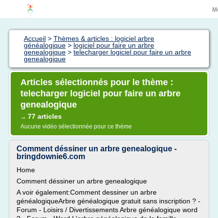
M
Accueil
>
Thèmes & articles : logiciel arbre
généalogique
>
logiciel pour faire un arbre
genealogique
>
telecharger logiciel pour faire un arbre
genealogique
Articles sélectionnés pour le thème :
telecharger logiciel pour faire un arbre
genealogique
77 articles
→
Aucune vidéo sélectionnée pour ce thème
Comment déssiner un arbre genealogique -
bringdownie6.com
Home
Comment déssiner un arbre genealogique
A voir également:Comment dessiner un arbre
généalogiqueArbre généalogique gratuit sans inscription ? -
Forum - Loisirs / Divertissements Arbre généalogique word