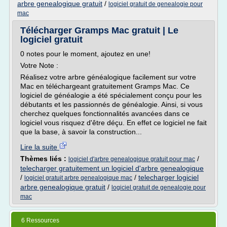
arbre genealogique gratuit
/
logiciel gratuit de genealogie pour
mac
Télécharger Gramps Mac gratuit | Le
logiciel gratuit
0 notes pour le moment, ajoutez en une!
Votre Note :
Réalisez votre arbre généalogique facilement sur votre
Mac en téléchargeant gratuitement Gramps Mac. Ce
logiciel de généalogie a été spécialement conçu pour les
débutants et les passionnés de généalogie. Ainsi, si vous
cherchez quelques fonctionnalités avancées dans ce
logiciel vous risquez d'être déçu. En effet ce logiciel ne fait
que la base, à savoir la construction...
Lire la suite
Thèmes liés :
/
logiciel d'arbre genealogique gratuit pour mac
telecharger gratuitement un logiciel d'arbre genealogique
/
/
telecharger logiciel
logiciel gratuit arbre genealogique mac
arbre genealogique gratuit
/
logiciel gratuit de genealogie pour
mac
6 Ressources