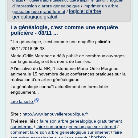
/
/
logiciel
gratuit
modele d'arbre genealogique a imprimer gratuit
d'impression d'arbre genealogique
/
imprimer un arbre
logiciel d'arbre
genealogique grand format
/
genealogique gratuit
La généalogie, c'est comme une enquête
policière - 08/11 ...
" La généalogie, c'est comme une enquête policière "
08/11/2016 05:38
Marie-Odile Mergnac a déjà publié de nombreux ouvrages
sur la généalogie et les noms de familles.
A l'initiative de la NR, l'historienne Marie-Odile Mergnac
animera le 15 novembre deux conférences pratiques sur la
réalisation d'un arbre généalogique.
La généalogie connaît actuellement un formidable
engouement...
Lire la suite
Site :
http://www.lanouvellerepublique.fr
Thèmes liés :
faire son arbre genealogique gratuitement
sur internet
/
faire son arbre genealogique sur internet
/
comment faire son arbre genealogique sur internet
/
faire
l'arbre