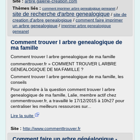
Site :
arbre.galerie-creation.com
Thèmes liés :
/
comment imprimer arbre genealogique geneanet
site de recherche d'arbre genealogique
/
site de
creation d'arbre genealogique
/
comment faire imprimer
un arbre genealogique
/
imprimer arbre genealogique
geneanet
Comment trouver l arbre genealogique de
ma famille
Comment trouver l arbre genealogique de ma famille
commenttrouver.fr » COMMENT TROUVER L ARBRE
GENEALOGIQUE DE MA FAMILLE ?
Comment trouver l arbre genealogique de ma famille, les
conseils
Pour répondre à la question comment trouver l arbre
genealogique de ma famille, Lalie, membre actif chez
commenttrouver.fr, a travaillé le 17/12/2015 à 10h27 pour
centraliser les meilleurs ressources sur...
Lire la suite
Site :
http://www.commenttrouver.fr
Comment faire un arbre généalogique -