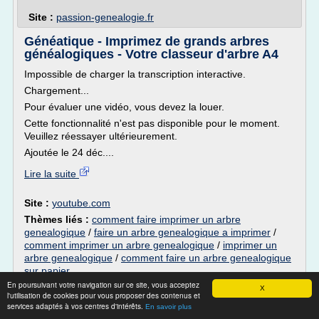
Site :
passion-genealogie.fr
Généatique - Imprimez de grands arbres
généalogiques - Votre classeur d'arbre A4
Impossible de charger la transcription interactive.
Chargement...
Pour évaluer une vidéo, vous devez la louer.
Cette fonctionnalité n'est pas disponible pour le moment.
Veuillez réessayer ultérieurement.
Ajoutée le 24 déc....
Lire la suite
Site :
youtube.com
Thèmes liés :
comment faire imprimer un arbre
genealogique
/
faire un arbre genealogique a imprimer
/
comment imprimer un arbre genealogique
/
imprimer un
arbre genealogique
/
comment faire un arbre genealogique
sur papier
En poursuivant votre navigation sur ce site, vous acceptez
X
Comment faire sa généalogie sans logiciel
l'utilisation de cookies pour vous proposer des contenus et
services adaptés à vos centres d'intérêts.
...
En savoir plus