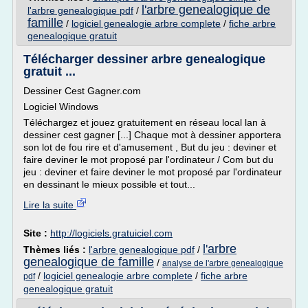
l'arbre genealogique de
l'arbre genealogique pdf
/
famille
/
logiciel genealogie arbre complete
/
fiche arbre
genealogique gratuit
Télécharger dessiner arbre genealogique
gratuit ...
Dessiner Cest Gagner.com
Logiciel Windows
Téléchargez et jouez gratuitement en réseau local lan à
dessiner cest gagner [...] Chaque mot à dessiner apportera
son lot de fou rire et d'amusement , But du jeu : deviner et
faire deviner le mot proposé par l'ordinateur / Com but du
jeu : deviner et faire deviner le mot proposé par l'ordinateur
en dessinant le mieux possible et tout...
Lire la suite
Site :
http://logiciels.gratuiciel.com
l'arbre
Thèmes liés :
l'arbre genealogique pdf
/
genealogique de famille
/
analyse de l'arbre genealogique
/
logiciel genealogie arbre complete
/
fiche arbre
pdf
genealogique gratuit