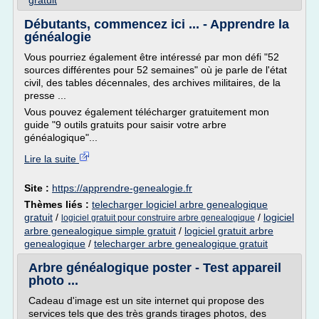
gratuit
Débutants, commencez ici ... - Apprendre la
généalogie
Vous pourriez également être intéressé par mon défi "52
sources différentes pour 52 semaines" où je parle de l'état
civil, des tables décennales, des archives militaires, de la
presse ...
Vous pouvez également télécharger gratuitement mon
guide "9 outils gratuits pour saisir votre arbre
généalogique"...
Lire la suite
Site :
https://apprendre-genealogie.fr
Thèmes liés :
telecharger logiciel arbre genealogique
gratuit
/
/
logiciel
logiciel gratuit pour construire arbre genealogique
arbre genealogique simple gratuit
/
logiciel gratuit arbre
genealogique
/
telecharger arbre genealogique gratuit
Arbre généalogique poster - Test appareil
photo ...
Cadeau d'image est un site internet qui propose des
services tels que des très grands tirages photos, des