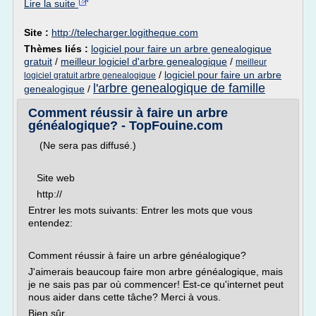
Lire la suite
Site :
http://telecharger.logitheque.com
Thèmes liés :
logiciel pour faire un arbre genealogique
gratuit
/
meilleur logiciel d'arbre genealogique
/
meilleur
/
logiciel pour faire un arbre
logiciel gratuit arbre genealogique
l'arbre genealogique de famille
genealogique
/
Comment réussir à faire un arbre
généalogique? - TopFouine.com
(Ne sera pas diffusé.)
Site web
http://
Entrer les mots suivants: Entrer les mots que vous
entendez:
Comment réussir à faire un arbre généalogique?
J'aimerais beaucoup faire mon arbre généalogique, mais
je ne sais pas par où commencer! Est-ce qu'internet peut
nous aider dans cette tâche? Merci à vous.
Bien sûr...