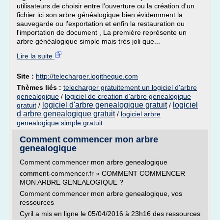
utilisateurs de choisir entre l'ouverture ou la création d'un
fichier ici son arbre généalogique bien évidemment la
sauvegarde ou l'exportation et enfin la restauration ou
l'importation de document , La première représente un
arbre généalogique simple mais très joli que...
Lire la suite
Site :
http://telecharger.logitheque.com
Thèmes liés :
telecharger gratuitement un logiciel d'arbre
genealogique
/
logiciel de creation d'arbre genealogique
logiciel d'arbre genealogique gratuit
logiciel
gratuit
/
/
d arbre genealogique gratuit
/
logiciel arbre
genealogique simple gratuit
Comment commencer mon arbre
genealogique
Comment commencer mon arbre genealogique
comment-commencer.fr » COMMENT COMMENCER
MON ARBRE GENEALOGIQUE ?
Comment commencer mon arbre genealogique, vos
ressources
Cyril a mis en ligne le 05/04/2016 à 23h16 des ressources