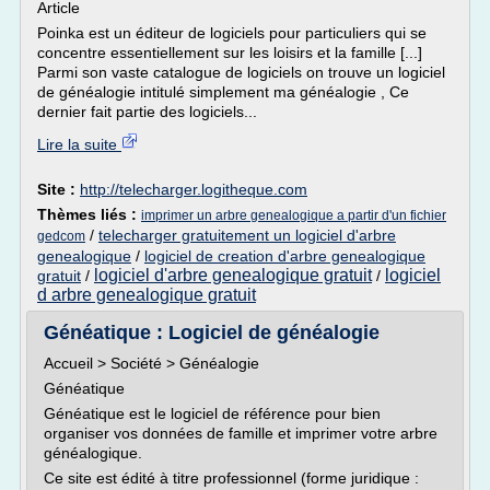
Article
Poinka est un éditeur de logiciels pour particuliers qui se
concentre essentiellement sur les loisirs et la famille [...]
Parmi son vaste catalogue de logiciels on trouve un logiciel
de généalogie intitulé simplement ma généalogie , Ce
dernier fait partie des logiciels...
Lire la suite
Site :
http://telecharger.logitheque.com
Thèmes liés :
imprimer un arbre genealogique a partir d'un fichier
/
telecharger gratuitement un logiciel d'arbre
gedcom
genealogique
/
logiciel de creation d'arbre genealogique
logiciel d'arbre genealogique gratuit
logiciel
gratuit
/
/
d arbre genealogique gratuit
Généatique : Logiciel de généalogie
Accueil > Société > Généalogie
Généatique
Généatique est le logiciel de référence pour bien
organiser vos données de famille et imprimer votre arbre
généalogique.
Ce site est édité à titre professionnel (forme juridique :