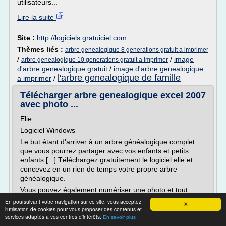
utilisateurs...
Lire la suite
Site :
http://logiciels.gratuiciel.com
Thèmes liés :
arbre genealogique 8 generations gratuit a imprimer
/
/
image
arbre genealogique 10 generations gratuit a imprimer
d'arbre genealogique gratuit
/
image d'arbre genealogique
l'arbre genealogique de famille
a imprimer
/
Télécharger arbre genealogique excel 2007
avec photo ...
Elie
Logiciel Windows
Le but étant d'arriver à un arbre généalogique complet
que vous pourrez partager avec vos enfants et petits
enfants [...] Téléchargez gratuitement le logiciel elie et
concevez en un rien de temps votre propre arbre
généalogique.
Vous pouvez également numériser une photo et tout
autre document pour compléter l'arbre en question et le
En poursuivant votre navigation sur ce site, vous acceptez
X
mettre à votre goût / ...
l'utilisation de cookies pour vous proposer des contenus et
services adaptés à vos centres d'intérêts.
En savoir plus
Lire la suite