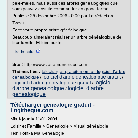
pêle-mêles, mais aussi des arbres généalogiques que
vous pouvez ensuite commander en grand format.
Publié le 29 décembre 2006 - 0:00 par La rédaction
Tweet
Faite votre propre arbre généalogique
Beaucoup aimeraient réaliser un arbre généalogique de
leur famille. Et bien sur le...
Lire la suite
Site :
http://www.zone-numerique.com
Thèmes liés :
telecharger gratuitement un logiciel d'arbre
logiciel d'arbre genealogique gratuit
genealogique
/
/
logiciel
logiciel d arbre genealogique gratuit
/
d'arbre genealogique
logiciel d arbre
/
genealogique
Télécharger genealogie gratuit -
Logitheque.com
Mis à jour le 11/01/2004
Loisir et Famille > Généalogie > Visual généalogie
Test Poinka Ma Généalogie