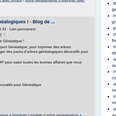
e avec photos
/
arbre genealogique a imprimer avec
t
g
m
alogiques ! - Blog de ...
gr
p
09:33 - Lien permanent
m
E !
fr
de Généatique !
m
eport Généatique, pour imprimer des arbres
ger des packs d'arbres généalogiques décoratifs pour
d
a
IP pour saisir toutes les bonnes affaires que nous
av
m
co
a
coratifs pour Généatique
m
m
im
a
gique a imprimer
/
modele d arbre genealogique a
av