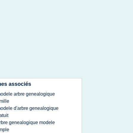
es associés
odele arbre genealogique
mille
odele d'arbre genealogique
atuit
rbre genealogique modele
mple