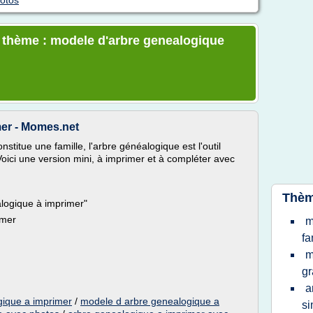
otos
e thème : modele d'arbre genealogique
mer - Momes.net
itue une famille, l'arbre généalogique est l'outil
oici une version mini, à imprimer et à compléter avec
Thèm
alogique à imprimer"
imer
m
fa
m
gr
a
gique a imprimer
/
modele d arbre genealogique a
si