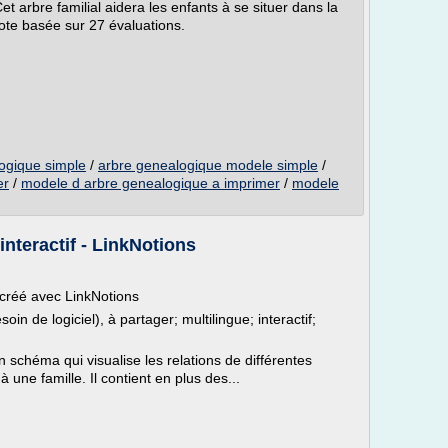
t arbre familial aidera les enfants à se situer dans la
 note basée sur 27 évaluations.
logique simple
/
arbre genealogique modele simple
/
er
/
modele d arbre genealogique a imprimer
/
modele
nteractif - LinkNotions
créé avec LinkNotions
oin de logiciel), à partager; multilingue; interactif;
 schéma qui visualise les relations de différentes
une famille. Il contient en plus des...