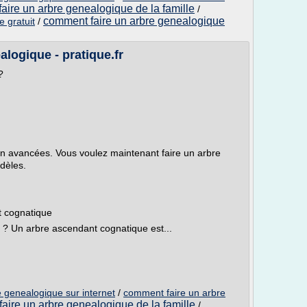
aire un arbre genealogique de la famille
/
comment faire un arbre genealogique
 gratuit
/
logique - pratique.fr
?
n avancées. Vous voulez maintenant faire un arbre
odèles.
t cognatique
? Un arbre ascendant cognatique est...
 genealogique sur internet
/
comment faire un arbre
aire un arbre genealogique de la famille
/