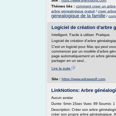
Site :
https://www.linknotions.com
Thèmes liés :
comment creer un arbre
arbre genealogique gratuit
/
creer arbre
genealogique de la famille
/
comm
Logiciel de création d'arbre
Intelligent. Facile à utiliser. Pratique.
Logiciel de création d'arbre généalogi
C'est un logiciel pour Mac qui peut vo
commencer par un modèle d'arbre généa
page automatiquement un arbre généalo
partager en un seul...
Lire la suite
Site :
https://www.edrawsoft.com
LinkNotions: Arbre généalogi
Aucun avatar
Durée: 5min 15sec Vues: 89 Soumis: 1 
Description: Créer son arbre généalogiqu
créer son propre arbre généalogique. A