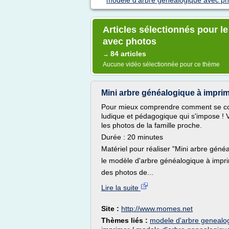
modele d'arbre genealogique avec ph
Articles sélectionnés pour l
avec photos
84 articles
→
Aucune vidéo sélectionnée pour ce thème
Mini arbre généalogique à impri
Pour mieux comprendre comment se const
ludique et pédagogique qui s'impose ! V
les photos de la famille proche.
Durée : 20 minutes
Matériel pour réaliser "Mini arbre géné
le modèle d'arbre généalogique à impr
des photos de...
Lire la suite
Site :
http://www.momes.net
Thèmes liés :
modele d'arbre genealo