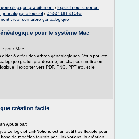
 genealogique gratuitement
/
logiciel pour creer un
creer un arbre
 genealogique logiciel
/
ent creer son arbre genealogique
 généalogique pour le système Mac
que pour Mac
us aider à créer des arbres généalogiques. Vous pouvez
logique gratuit pré-dessiné, un clic pour mettre en
gique, l'exporter vers PDF, PNG, PPT etc. et le
que création facile
an Ajouté par:
e!Le logiciel LinkNotions est un outil très flexible pour
 base de modèles fournis par LinkNotions, la création