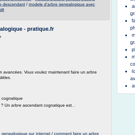
e descendant
/
modele d'arbre genealogique avec
a
ue
gr
f
ph
logique - pratique.fr
m
?
gr
p
m
co
l
n avancées. Vous voulez maintenant faire un arbre
dèles.
av
a
t cognatique
? Un arbre ascendant cognatique est...
 genealogique sur internet
/
comment faire un arbre