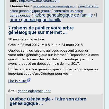
Site :
http://www.maxicours.com
Thèmes liés :
/
construire un
construire un arbre genealogique cp
arbre genealogique gratuit
/
construire un arbre
l'arbre genealogique de famille
l
genealogique
/
/
arbre genealogique famille
7 raisons de publier votre arbre
généalogique sur internet ...
10 minute(s) de lecture
Créé le 25 mai 2017. Mis à jour le 24 mars 2018.
Quelles sont les raisons qui vous poussent à publier
votre arbre généalogique sur internet ? Répondons à cette
question au travers des résultats du sondage que nous
avons proposé au début du mois de mai 2017.
Publier votre arbre généalogique sur internet provoque un
important coup d'accélérateur pour vos...
Lire la suite
Site :
genealogiepratique.fr
Québec Généalogie - Faire son arbre
généalogique ...