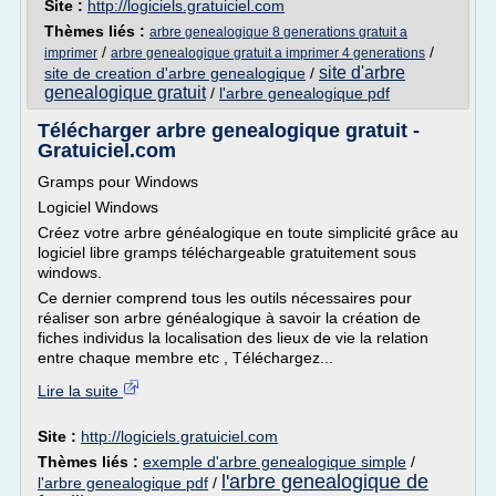
Site :
http://logiciels.gratuiciel.com
Thèmes liés :
arbre genealogique 8 generations gratuit a
/
/
imprimer
arbre genealogique gratuit a imprimer 4 generations
site d'arbre
site de creation d'arbre genealogique
/
genealogique gratuit
/
l'arbre genealogique pdf
Télécharger arbre genealogique gratuit -
Gratuiciel.com
Gramps pour Windows
Logiciel Windows
Créez votre arbre généalogique en toute simplicité grâce au
logiciel libre gramps téléchargeable gratuitement sous
windows.
Ce dernier comprend tous les outils nécessaires pour
réaliser son arbre généalogique à savoir la création de
fiches individus la localisation des lieux de vie la relation
entre chaque membre etc , Téléchargez...
Lire la suite
Site :
http://logiciels.gratuiciel.com
Thèmes liés :
exemple d'arbre genealogique simple
/
l'arbre genealogique de
l'arbre genealogique pdf
/