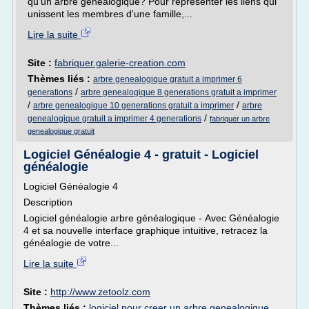
qu'un arbre généalogique? Pour représenter les liens qui
unissent les membres d'une famille,...
Lire la suite
Site :
fabriquer.galerie-creation.com
Thèmes liés :
arbre genealogique gratuit a imprimer 6
/
generations
arbre genealogique 8 generations gratuit a imprimer
/
/
arbre genealogique 10 generations gratuit a imprimer
arbre
/
genealogique gratuit a imprimer 4 generations
fabriquer un arbre
genealogique gratuit
Logiciel Généalogie 4 - gratuit - Logiciel
généalogie
Logiciel Généalogie 4
Description
Logiciel généalogie arbre généalogique - Avec Généalogie
4 et sa nouvelle interface graphique intuitive, retracez la
généalogie de votre...
Lire la suite
Site :
http://www.zetoolz.com
Thèmes liés :
logiciel pour creer un arbre genealogique