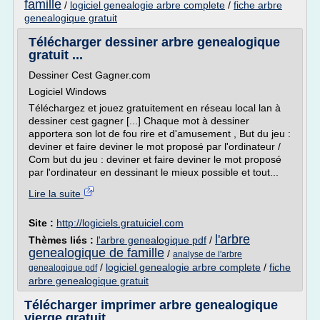
famille
/
logiciel genealogie arbre complete
/
fiche arbre
genealogique gratuit
Télécharger dessiner arbre genealogique
gratuit ...
Dessiner Cest Gagner.com
Logiciel Windows
Téléchargez et jouez gratuitement en réseau local lan à
dessiner cest gagner [...] Chaque mot à dessiner
apportera son lot de fou rire et d'amusement , But du jeu :
deviner et faire deviner le mot proposé par l'ordinateur /
Com but du jeu : deviner et faire deviner le mot proposé
par l'ordinateur en dessinant le mieux possible et tout...
Lire la suite
Site :
http://logiciels.gratuiciel.com
l'arbre
Thèmes liés :
l'arbre genealogique pdf
/
genealogique de famille
/
analyse de l'arbre
/
logiciel genealogie arbre complete
/
fiche
genealogique pdf
arbre genealogique gratuit
Télécharger imprimer arbre genealogique
vierge gratuit ...