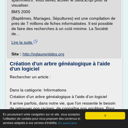
spammeurs. Vous devez activer le JavaScript pour la
visualiser.
BMS 2000
(Baptêmes, Mariages, Sépultures) est une compilation de
près de 7 millions de fiches informatisées. Il est possible
de faire des recherches à un coût minime. La Société
de...
Lire la suite
Site :
http://sglaurentides.org
Création d'un arbre généalogique à l'aide
d'un logiciel
Rechercher un article :
Dans la catégorie: Informations
Création d'un arbre généalogique à l'aide d'un logiciel
Il arrive parfois, dans notre vie, que l'on ressente le besoin
de retrouver nos racines, de connaître nos ancêtres. Pour
cela, certaines personnes se lancent dans la reconstitution
En poursuivant votre navigation sur ce site, vous acceptez
X
l'utilisation de cookies pour vous proposer des contenus et
de leur arbre généalogique. Aujourd'hui, cela va souvent
services adaptés à vos centres d'intérêts.
beaucoup plus loin que le...
En savoir plus