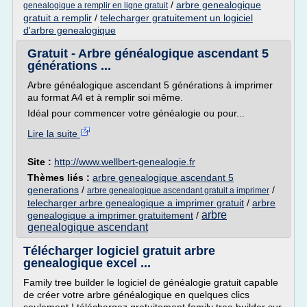
/
arbre genealogique
genealogique a remplir en ligne gratuit
gratuit a remplir
/
telecharger gratuitement un logiciel
d'arbre genealogique
Gratuit - Arbre généalogique ascendant 5
générations ...
Arbre généalogique ascendant 5 générations à imprimer
au format A4 et à remplir soi même.
Idéal pour commencer votre généalogie ou pour...
Lire la suite
Site :
http://www.wellbert-genealogie.fr
Thèmes liés :
arbre genealogique ascendant 5
generations
/
/
arbre genealogique ascendant gratuit a imprimer
telecharger arbre genealogique a imprimer gratuit
/
arbre
arbre
genealogique a imprimer gratuitement
/
genealogique ascendant
Télécharger logiciel gratuit arbre
genealogique excel ...
Family tree builder le logiciel de généalogie gratuit capable
de créer votre arbre généalogique en quelques clics