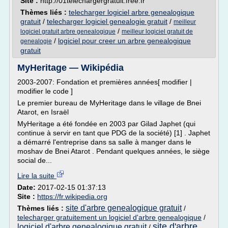
Site :
http://01telechargergratuit.free.fr
Thèmes liés :
telecharger logiciel arbre genealogique
gratuit
/
telecharger logiciel genealogie gratuit
/
meilleur
/
logiciel gratuit arbre genealogique
meilleur logiciel gratuit de
/
logiciel pour creer un arbre genealogique
genealogie
gratuit
MyHeritage — Wikipédia
2003-2007: Fondation et premières années[ modifier |
modifier le code ]
Le premier bureau de MyHeritage dans le village de Bnei
Atarot, en Israël
MyHeritage a été fondée en 2003 par Gilad Japhet (qui
continue à servir en tant que PDG de la société) [1] . Japhet
a démarré l'entreprise dans sa salle à manger dans le
moshav de Bnei Atarot . Pendant quelques années, le siège
social de...
Lire la suite
Date:
2017-02-15 01:37:13
Site :
https://fr.wikipedia.org
site d'arbre genealogique gratuit
Thèmes liés :
/
telecharger gratuitement un logiciel d'arbre genealogique
/
site d'arbre
logiciel d'arbre genealogique gratuit
/