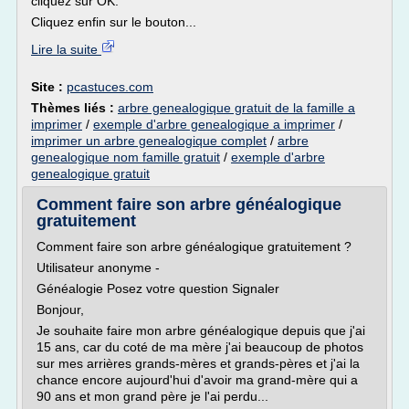
cliquez sur OK.
Cliquez enfin sur le bouton...
Lire la suite
Site :
pcastuces.com
Thèmes liés :
arbre genealogique gratuit de la famille a
imprimer
/
exemple d'arbre genealogique a imprimer
/
imprimer un arbre genealogique complet
/
arbre
genealogique nom famille gratuit
/
exemple d'arbre
genealogique gratuit
Comment faire son arbre généalogique
gratuitement
Comment faire son arbre généalogique gratuitement ?
Utilisateur anonyme -
Généalogie Posez votre question Signaler
Bonjour,
Je souhaite faire mon arbre généalogique depuis que j'ai
15 ans, car du coté de ma mère j'ai beaucoup de photos
sur mes arrières grands-mères et grands-pères et j'ai la
chance encore aujourd'hui d'avoir ma grand-mère qui a
90 ans et mon grand père je l'ai perdu...