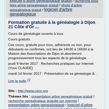
logiciel d arbre genealogique gratuit
/
recherche pour
faire arbre genealogique gratuit
/
photo d'arbre
logiciel d'arbre
genealogique gratuit
/
genealogique
Formation gratuite à la généalogie à Dijon
21 Côte d'Or ...
Cours de généalogie ouverts à tous
Cours gratuits
Ces cours, gratuits pour tous, adhérents ou non, pour
débutants ou confirmés, ont lieu de 14h30 à 16h00 à la
Maison des Associations de Dijon et aborderont
progressivement tous les aspects de la généalogie.
jeudi 9 février 2017 : Recherches pratiques sur Internet.
(Yvon CLAUDE)
mardi 14 février 2017 : Présentation de sa généalogie &...
Lire la suite
Site :
http://www.cgco.org
Thèmes liés :
presentation arbre genealogique gratuit
/
recherche genealogique gratuite sur internet
/
presentation arbre genealogique
logiciel d'arbre
/