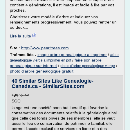
contient 4 générations, il est imagé et facile à lire par vos
proches.
Choisissez votre modèle d'arbre et indiquez vos
renseignements progressivement. Vous pouvez rentrer un
ou deux...
Lire la suite
Site :
http://www.pearltrees.com
Thèmes liés :
image arbre genealogique a imprimer
/
arbre
/
faire son arbre
genealogique vierge a imprimer en pdf
genealogique sur internet
/
/
photo d'arbre genealogique vierge
photo d'arbre genealogique gratuit
40 Similar Sites Like Genealogie-
Canada.ca - SimilarSites.com
sgq.qc.ca
SGQ
la sgq est une société sans but lucratif qui favorise la
conservation des documents relatifs à la généalogie ainsi
que celle des fonds privés de ses membres. elle se veut
aussi le lieu de conservation du patrimoine familial. elle
permet l'accès exclusif de services en ligne et a des