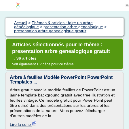
M
Accueil
>
Thèmes & articles : faire un arbre
généalogique
>
presentation arbre genealogique
>
presentation arbre genealogique gratuit
Articles sélectionnés pour le thème :
presentation arbre genealogique gratuit
96 articles
→
Voir également
1 Vidéos
pour ce thème
Arbre à feuilles Modèle PowerPoint PowerPoint
Templates ...
Arbre gratuit avec le modèle feuilles de PowerPoint est un
jaune template background gratuit avec tree illustration et
feuilles vintage. Ce modèle gratuit pour PowerPoint peut
être utilisé dans des présentations sur les arbres et les
présentations de la nature. Vous pouvez télécharger
d'autres modèles de la...
Lire la suite