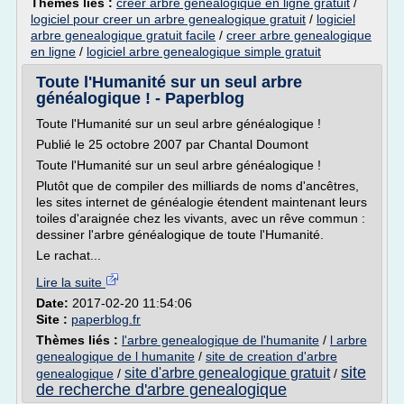
Thèmes liés :
creer arbre genealogique en ligne gratuit
/
logiciel pour creer un arbre genealogique gratuit
/
logiciel
arbre genealogique gratuit facile
/
creer arbre genealogique
en ligne
/
logiciel arbre genealogique simple gratuit
Toute l'Humanité sur un seul arbre
généalogique ! - Paperblog
Toute l'Humanité sur un seul arbre généalogique !
Publié le 25 octobre 2007 par Chantal Doumont
Toute l'Humanité sur un seul arbre généalogique !
Plutôt que de compiler des milliards de noms d'ancêtres,
les sites internet de généalogie étendent maintenant leurs
toiles d'araignée chez les vivants, avec un rêve commun :
dessiner l'arbre généalogique de toute l'Humanité.
Le rachat...
Lire la suite
Date:
2017-02-20 11:54:06
Site :
paperblog.fr
Thèmes liés :
l'arbre genealogique de l'humanite
/
l arbre
genealogique de l humanite
/
site de creation d'arbre
site
site d'arbre genealogique gratuit
genealogique
/
/
de recherche d'arbre genealogique