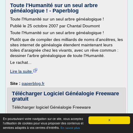
Toute l'Humanité sur un seul arbre
généalogique ! - Paperblog
Toute l'Humanité sur un seul arbre généalogique !
Publié le 25 octobre 2007 par Chantal Doumont
Toute l'Humanité sur un seul arbre généalogique !
Plutôt que de compiler des milliards de noms d'ancêtres, les
sites internet de généalogie étendent maintenant leurs
toiles d'araignée chez les vivants, avec un rêve commun :
dessiner l'arbre généalogique de toute l'Humanité.
Le rachat...
Lire la suite
Site :
paperblog.fr
Télécharger Logiciel Généalogie Freeware
gratuit
Télécharger logiciel Généalogie Freeware
En poursuivant votre navigation sur ce site, vous acceptez
"Télécharger Freeware Gratuit" vous permet le
X
l'utilisation de cookies pour vous proposer des contenus et
téléchargement gratuit de jeux freewares & logiciels
services adaptés à vos centres d'intérêts.
En savoir plus
freewares: (gratuit = freeware).