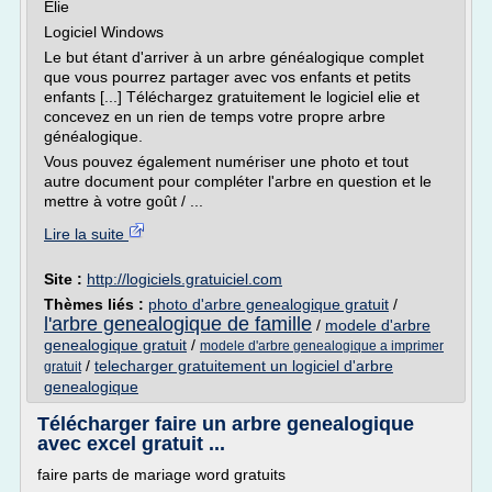
Elie
Logiciel Windows
Le but étant d'arriver à un arbre généalogique complet
que vous pourrez partager avec vos enfants et petits
enfants [...] Téléchargez gratuitement le logiciel elie et
concevez en un rien de temps votre propre arbre
généalogique.
Vous pouvez également numériser une photo et tout
autre document pour compléter l'arbre en question et le
mettre à votre goût / ...
Lire la suite
Site :
http://logiciels.gratuiciel.com
Thèmes liés :
photo d'arbre genealogique gratuit
/
l'arbre genealogique de famille
/
modele d'arbre
genealogique gratuit
/
modele d'arbre genealogique a imprimer
/
telecharger gratuitement un logiciel d'arbre
gratuit
genealogique
Télécharger faire un arbre genealogique
avec excel gratuit ...
faire parts de mariage word gratuits