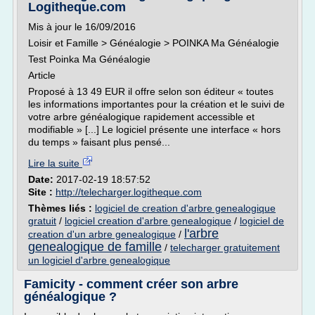
Logitheque.com
Mis à jour le 16/09/2016
Loisir et Famille > Généalogie > POINKA Ma Généalogie
Test Poinka Ma Généalogie
Article
Proposé à 13 49 EUR il offre selon son éditeur « toutes
les informations importantes pour la création et le suivi de
votre arbre généalogique rapidement accessible et
modifiable » [...] Le logiciel présente une interface « hors
du temps » faisant plus pensé...
Lire la suite
Date:
2017-02-19 18:57:52
Site :
http://telecharger.logitheque.com
Thèmes liés :
logiciel de creation d'arbre genealogique
gratuit
/
logiciel creation d'arbre genealogique
/
logiciel de
l'arbre
creation d'un arbre genealogique
/
genealogique de famille
/
telecharger gratuitement
un logiciel d'arbre genealogique
Famicity - comment créer son arbre
généalogique ?