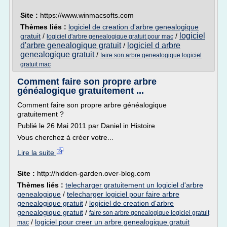
Site :
https://www.winmacsofts.com
Thèmes liés :
logiciel de creation d'arbre genealogique
logiciel
gratuit
/
/
logiciel d'arbre genealogique gratuit pour mac
d'arbre genealogique gratuit
logiciel d arbre
/
genealogique gratuit
/
faire son arbre genealogique logiciel
gratuit mac
Comment faire son propre arbre
généalogique gratuitement ...
Comment faire son propre arbre généalogique
gratuitement ?
Publié le 26 Mai 2011 par Daniel in Histoire
Vous cherchez à créer votre...
Lire la suite
Site :
http://hidden-garden.over-blog.com
Thèmes liés :
telecharger gratuitement un logiciel d'arbre
genealogique
/
telecharger logiciel pour faire arbre
genealogique gratuit
/
logiciel de creation d'arbre
genealogique gratuit
/
faire son arbre genealogique logiciel gratuit
/
logiciel pour creer un arbre genealogique gratuit
mac