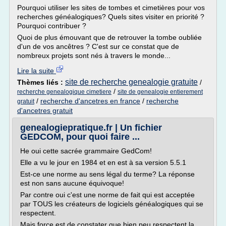
Pourquoi utiliser les sites de tombes et cimetières pour vos
recherches généalogiques? Quels sites visiter en priorité ?
Pourquoi contribuer ?
Quoi de plus émouvant que de retrouver la tombe oubliée
d'un de vos ancêtres ? C'est sur ce constat que de
nombreux projets sont nés à travers le monde...
Lire la suite
site de recherche genealogie gratuite
Thèmes liés :
/
/
recherche genealogique cimetiere
site de genealogie entierement
/
recherche d'ancetres en france
/
recherche
gratuit
d'ancetres gratuit
genealogiepratique.fr | Un fichier
GEDCOM, pour quoi faire ...
He oui cette sacrée grammaire GedCom!
Elle a vu le jour en 1984 et en est à sa version 5.5.1
Est-ce une norme au sens légal du terme? La réponse
est non sans aucune équivoque!
Par contre oui c'est une norme de fait qui est acceptée
par TOUS les créateurs de logiciels généalogiques qui se
respectent.
Mais force est de constater que bien peu respectent la