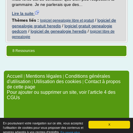
grammaire. Je ne parlerais que des...
Lire la suite
Thèmes liés :
/
logiciel de
logiciel genealogie libre et gratuit
genealogie gratuit heredis
/
logiciel gratuit genealogie
gedcom
/
logiciel de genealogie heredis
/
logiciel libre de
genealogie
8 Ressources
Accueil
|
Mentions légales
|
Conditions générales
d'utilisation
|
Utilisation des cookies
|
Contact à propos
de cette page
Pour ajouter ou supprimer un site, voir l'article 4 des
CGUs
En poursuivant votre navigation sur ce site, vous acceptez
X
l'utilisation de cookies pour vous proposer des contenus et
services adaptés à vos centres d'intérêts.
En savoir plus