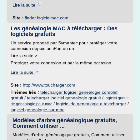
Lire la suite
Site :
finder.logicielmac.com
Les généalogie MAC à télécharger : Des
logiciels gratuits
Un service proposé par Symantec pour protéger votre
connexion depuis un iPad ou un...
Lire la suite >
Protégez votre connexion et par la même occasion...
Lire la suite
Site :
http://www.toucharger.com
Thèmes liés :
telecharger logiciel genealogie complet
gratuit
/
telecharger logiciel genealogie gratuit
/
logiciel gratuit
/
logiciel de genealogie a telecharger
/
de genealogie pour mac
logiciel genealogie sur mac
Modèles d'arbre généalogique gratuits,
Comment utiliser ...
Modèles d'arbre généalogique gratuits, Comment utiliser