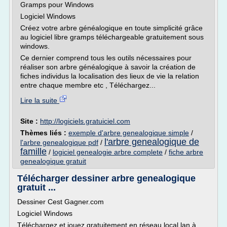
Gramps pour Windows
Logiciel Windows
Créez votre arbre généalogique en toute simplicité grâce
au logiciel libre gramps téléchargeable gratuitement sous
windows.
Ce dernier comprend tous les outils nécessaires pour
réaliser son arbre généalogique à savoir la création de
fiches individus la localisation des lieux de vie la relation
entre chaque membre etc , Téléchargez...
Lire la suite
Site :
http://logiciels.gratuiciel.com
Thèmes liés :
exemple d'arbre genealogique simple
/
l'arbre genealogique de
l'arbre genealogique pdf
/
famille
/
logiciel genealogie arbre complete
/
fiche arbre
genealogique gratuit
Télécharger dessiner arbre genealogique
gratuit ...
Dessiner Cest Gagner.com
Logiciel Windows
Téléchargez et jouez gratuitement en réseau local lan à