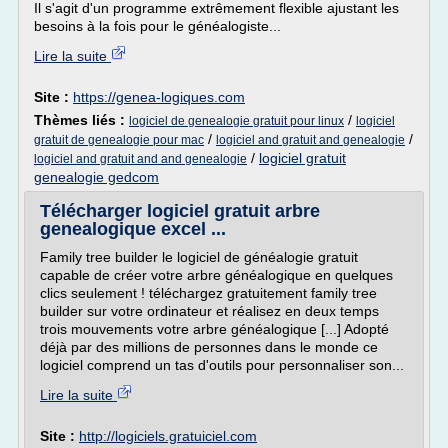
Il s'agit d'un programme extrêmement flexible ajustant les
besoins à la fois pour le généalogiste...
Lire la suite
Site :
https://genea-logiques.com
Thèmes liés :
/
logiciel de genealogie gratuit pour linux
logiciel
/
/
gratuit de genealogie pour mac
logiciel and gratuit and genealogie
/
logiciel gratuit
logiciel and gratuit and and genealogie
genealogie gedcom
Télécharger logiciel gratuit arbre
genealogique excel ...
Family tree builder le logiciel de généalogie gratuit
capable de créer votre arbre généalogique en quelques
clics seulement ! téléchargez gratuitement family tree
builder sur votre ordinateur et réalisez en deux temps
trois mouvements votre arbre généalogique [...] Adopté
déjà par des millions de personnes dans le monde ce
logiciel comprend un tas d'outils pour personnaliser son...
Lire la suite
Site :
http://logiciels.gratuiciel.com