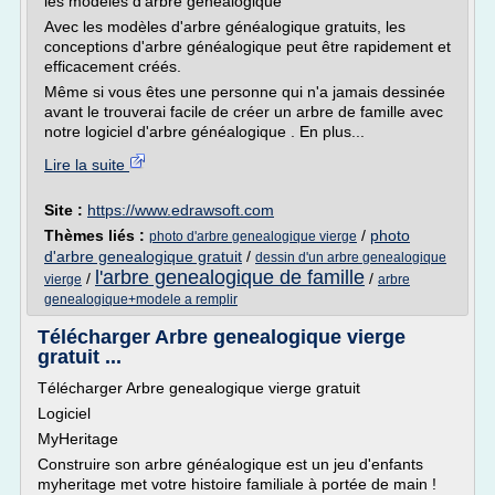
les modèles d'arbre généalogique
Avec les modèles d'arbre généalogique gratuits, les
conceptions d'arbre généalogique peut être rapidement et
efficacement créés.
Même si vous êtes une personne qui n'a jamais dessinée
avant le trouverai facile de créer un arbre de famille avec
notre logiciel d'arbre généalogique . En plus...
Lire la suite
Site :
https://www.edrawsoft.com
Thèmes liés :
/
photo
photo d'arbre genealogique vierge
d'arbre genealogique gratuit
/
dessin d'un arbre genealogique
l'arbre genealogique de famille
/
/
vierge
arbre
genealogique+modele a remplir
Télécharger Arbre genealogique vierge
gratuit ...
Télécharger Arbre genealogique vierge gratuit
Logiciel
MyHeritage
Construire son arbre généalogique est un jeu d'enfants
myheritage met votre histoire familiale à portée de main !