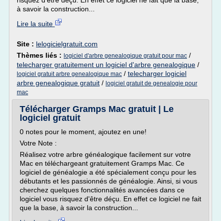
risquez d'être déçu. En effet ce logiciel ne fait que la base,
à savoir la construction...
Lire la suite
Site :
lelogicielgratuit.com
Thèmes liés :
/
logiciel d'arbre genealogique gratuit pour mac
telecharger gratuitement un logiciel d'arbre genealogique
/
/
telecharger logiciel
logiciel gratuit arbre genealogique mac
arbre genealogique gratuit
/
logiciel gratuit de genealogie pour
mac
Télécharger Gramps Mac gratuit | Le
logiciel gratuit
0 notes pour le moment, ajoutez en une!
Votre Note :
Réalisez votre arbre généalogique facilement sur votre
Mac en téléchargeant gratuitement Gramps Mac. Ce
logiciel de généalogie a été spécialement conçu pour les
débutants et les passionnés de généalogie. Ainsi, si vous
cherchez quelques fonctionnalités avancées dans ce
logiciel vous risquez d'être déçu. En effet ce logiciel ne fait
que la base, à savoir la construction...