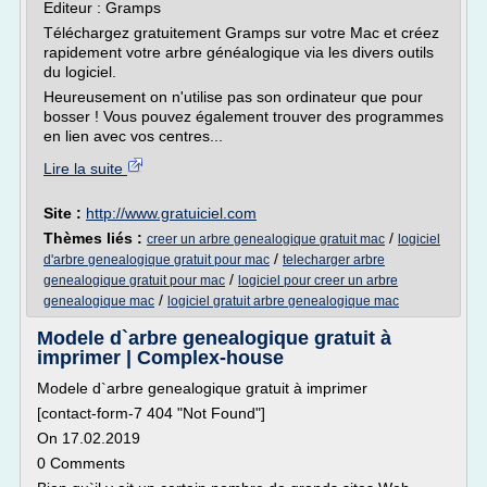
Editeur : Gramps
Téléchargez gratuitement Gramps sur votre Mac et créez
rapidement votre arbre généalogique via les divers outils
du logiciel.
Heureusement on n'utilise pas son ordinateur que pour
bosser ! Vous pouvez également trouver des programmes
en lien avec vos centres...
Lire la suite
Site :
http://www.gratuiciel.com
Thèmes liés :
/
creer un arbre genealogique gratuit mac
logiciel
/
d'arbre genealogique gratuit pour mac
telecharger arbre
/
genealogique gratuit pour mac
logiciel pour creer un arbre
/
genealogique mac
logiciel gratuit arbre genealogique mac
Modele d`arbre genealogique gratuit à
imprimer | Complex-house
Modele d`arbre genealogique gratuit à imprimer
[contact-form-7 404 "Not Found"]
On 17.02.2019
0 Comments