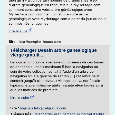
Bien qu`il y ait un certain nombre de grands sites Web
d`arbre généalogique en ligne, tels que MyHeritage.com
comment construire votre arbre généalogique avec
MyHeritage.com comment construire votre arbre
généalogique avec MyHeritage.com à partir du jour où nous
sommes nés, chacun de...
Lire la suite
Site :
http://complex-house.com
Télécharger Dessin arbre genealogique
vierge gratuit ...
Le logiciel fonctionne avec une ou plusieurs de ces bases
de données au choix maximum 5 bdd la navigation au
sein de votre collection se fait à l'aide d'un arbre de
navigation situé à gauche de l'écran [...] cet arbre peut
contenir jusqu'à cinq niveaux =branches : valeur faciale
type monétaire millésime atelier variété et/ou fautée ainsi
que les matrices de première...
Lire la suite
Site :
logiciels.lelogicielgratuit.com
Thèmes liés :
telecharger gratuitement un logiciel d'arbre