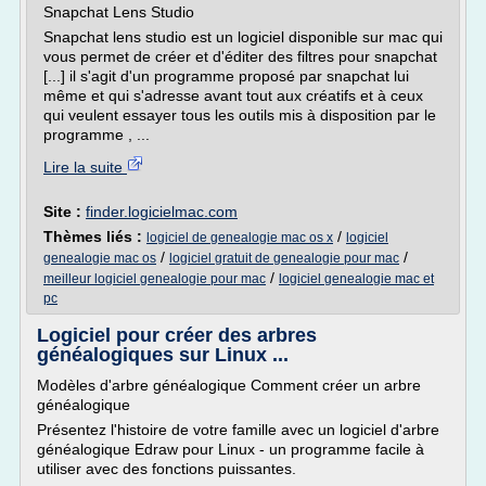
Snapchat Lens Studio
Snapchat lens studio est un logiciel disponible sur mac qui
vous permet de créer et d'éditer des filtres pour snapchat
[...] il s'agit d'un programme proposé par snapchat lui
même et qui s'adresse avant tout aux créatifs et à ceux
qui veulent essayer tous les outils mis à disposition par le
programme , ...
Lire la suite
Site :
finder.logicielmac.com
Thèmes liés :
/
logiciel de genealogie mac os x
logiciel
/
/
genealogie mac os
logiciel gratuit de genealogie pour mac
/
meilleur logiciel genealogie pour mac
logiciel genealogie mac et
pc
Logiciel pour créer des arbres
généalogiques sur Linux ...
Modèles d'arbre généalogique Comment créer un arbre
généalogique
Présentez l'histoire de votre famille avec un logiciel d'arbre
généalogique Edraw pour Linux - un programme facile à
utiliser avec des fonctions puissantes.