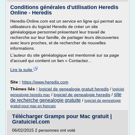
Conditions générales d'utilisation Heredis
Online - Heredis
Heredis-Online.com est un service en ligne qui permet aux
utilisateurs du logiciel Heredis de créer un site
généalogique personnel présentant leur travail de
recherche sur leur famille, de partager leurs découvertes
avec leurs proches, et de rechercher de nouvelles
informations.
L'auteur du site généalogique est mentionné sur sa page
d'accueil qui contient un lien « Contactez...
Lire la suite
Site :
https://www.heredis.com
Thèmes liés :
logiciel de genealogie gratuit heredis
/
logiciel
site
/
logiciel de genealogie heredis
/
genealogie heredis mac
de recherche genealogie gratuite
/
logiciel de genealogie
gratuit pour mac en francais
Télécharger Gramps pour Mac gratuit |
Gratuiciel.com
06/02/2015 2 personnes ont voté