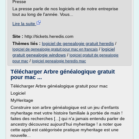
Presse
La presse parle de nos logiciels et de notre entreprise
tout au long de l'année. Vous...
Lire la suite
Site :
http://tickets.heredis.com
Thèmes liés :
logiciel de genealogie gratuit heredis
/
/
logiciel
logiciel de genealogie gratuit pour mac en francais
gratuit genealogie windows
/
logiciel gratuit de genealogie
/
pour mac
logiciel genealogie heredis mac
Télécharger Arbre généalogique gratuit
pour mac ...
Télécharger Arbre généalogique gratuit pour mac
Logiciel
MyHeritage
Construire son arbre généalogique est un jeu d'enfants
myheritage met votre histoire familiale à portée de main !
faites des recherches [...] qui n'a jamais entendu parler de
ancestry découvrez aujourd'hui myheritage ! a noter que
cette appli est catégorisée pratique myheritage est une
nouvelle...