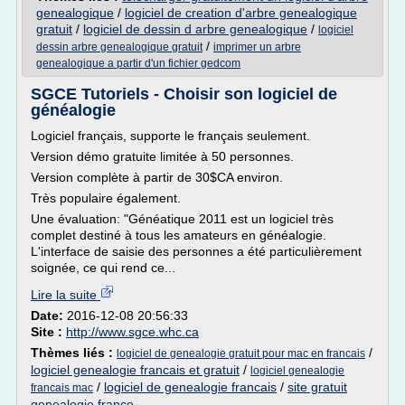
genealogique
/
logiciel de creation d'arbre genealogique
gratuit
/
logiciel de dessin d arbre genealogique
/
logiciel
/
dessin arbre genealogique gratuit
imprimer un arbre
genealogique a partir d'un fichier gedcom
SGCE Tutoriels - Choisir son logiciel de
généalogie
Logiciel français, supporte le français seulement.
Version démo gratuite limitée à 50 personnes.
Version complète à partir de 30$CA environ.
Très populaire également.
Une évaluation: "Généatique 2011 est un logiciel très
complet destiné à tous les amateurs en généalogie.
L'interface de saisie des personnes a été particulièrement
soignée, ce qui rend ce...
Lire la suite
Date:
2016-12-08 20:56:33
Site :
http://www.sgce.whc.ca
Thèmes liés :
/
logiciel de genealogie gratuit pour mac en francais
logiciel genealogie francais et gratuit
/
logiciel genealogie
/
logiciel de genealogie francais
/
site gratuit
francais mac
genealogie france