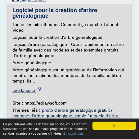
Logiciel pour la création d'arbre
généalogique
Toutes les bibliothèques Comment ça marche Tutoriel
Vidéo
Logiciel pour la création d'arbre généalogique
Logiciel Arbre généalogique - Créer rapidement un arbre
de faimille avec des modèles et des exemples gratuits
d'arbre généalogique.
Arbre généalogique
Arbre généalogique est un graphique de l'information qui
montre les relations des membres de la famille au fil du
temps. Ils...
Lire la suite
Site :
https://edrawsoft.com
Thèmes liés :
photo d'arbre genealogique gratuit
/
exemple d'arbre genealogique simple
/
modele d'arbre
genealogique gratuit
/
modele d'arbre genealogique avec
En poursuivant votre navigation sur ce site, vous acceptez
X
photos
/
telecharger gratuitement un logiciel d'arbre
l'utilisation de cookies pour vous proposer des contenus et
genealogique
services adaptés à vos centres d'intérêts.
En savoir plus