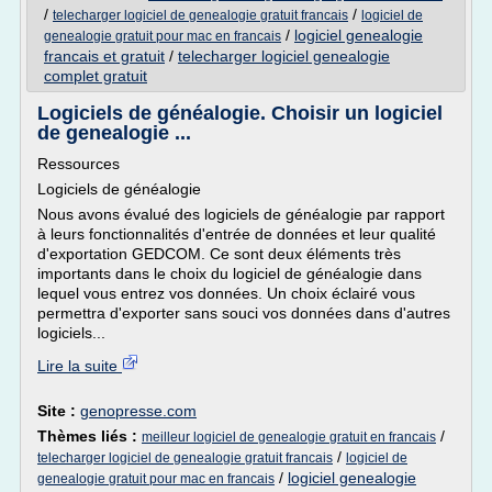
/
/
telecharger logiciel de genealogie gratuit francais
logiciel de
/
logiciel genealogie
genealogie gratuit pour mac en francais
francais et gratuit
/
telecharger logiciel genealogie
complet gratuit
Logiciels de généalogie. Choisir un logiciel
de genealogie ...
Ressources
Logiciels de généalogie
Nous avons évalué des logiciels de généalogie par rapport
à leurs fonctionnalités d'entrée de données et leur qualité
d'exportation GEDCOM. Ce sont deux éléments très
importants dans le choix du logiciel de généalogie dans
lequel vous entrez vos données. Un choix éclairé vous
permettra d'exporter sans souci vos données dans d'autres
logiciels...
Lire la suite
Site :
genopresse.com
Thèmes liés :
/
meilleur logiciel de genealogie gratuit en francais
/
telecharger logiciel de genealogie gratuit francais
logiciel de
/
logiciel genealogie
genealogie gratuit pour mac en francais