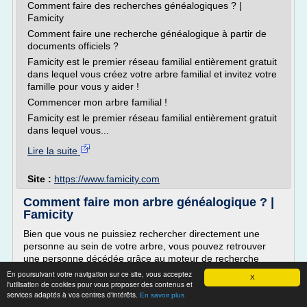
Comment faire des recherches généalogiques ? |
Famicity
Comment faire une recherche généalogique à partir de
documents officiels ?
Famicity est le premier réseau familial entièrement gratuit
dans lequel vous créez votre arbre familial et invitez votre
famille pour vous y aider !
Commencer mon arbre familial !
Famicity est le premier réseau familial entièrement gratuit
dans lequel vous...
Lire la suite
Site :
https://www.famicity.com
Comment faire mon arbre généalogique ? |
Famicity
Bien que vous ne puissiez rechercher directement une
personne au sein de votre arbre, vous pouvez retrouver
une personne décédée grâce au moteur de recherche
puissant de familysearch disposant de nombreux filtres
En poursuivant votre navigation sur ce site, vous acceptez
X
(noms, prénoms, lieu et année de naissance, de résidence,
l'utilisation de cookies pour vous proposer des contenus et
services adaptés à vos centres d'intérêts.
de décès, de mariage etc.). Après avoir trouvé l'ancêtre que
En savoir plus