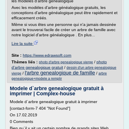
les modèles d'arbre généalogique
Avec les modèles d'arbre généalogique gratuits, les
conceptions d'arbre généalogique peut être rapidement et
efficacement créés.
Même si vous êtes une personne qui n'a jamais dessinée
avant le trouverai facile de créer un arbre de famille avec
notre logiciel d'arbre généalogique . En plus...
Lire la suite
Site :
https://www.edrawsoft.com
Thèmes liés :
/
photo
photo d'arbre genealogique vierge
d'arbre genealogique gratuit
/
dessin d'un arbre genealogique
l'arbre genealogique de famille
/
/
vierge
arbre
genealogique+modele a remplir
Modele d`arbre genealogique gratuit à
imprimer | Complex-house
Modele d`arbre genealogique gratuit à imprimer
[contact-form-7 404 "Not Found"]
On 17.02.2019
0 Comments
Bien qu`il y ait un certain nombre de grands sites Web