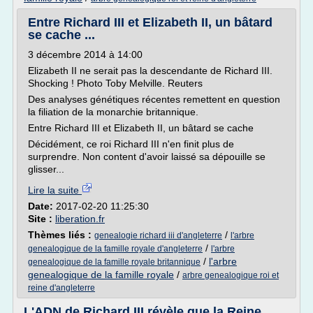
Entre Richard III et Elizabeth II, un bâtard
se cache ...
3 décembre 2014 à 14:00
Elizabeth II ne serait pas la descendante de Richard III.
Shocking ! Photo Toby Melville. Reuters
Des analyses génétiques récentes remettent en question
la filiation de la monarchie britannique.
Entre Richard III et Elizabeth II, un bâtard se cache
Décidément, ce roi Richard III n'en finit plus de
surprendre. Non content d'avoir laissé sa dépouille se
glisser...
Lire la suite
Date:
2017-02-20 11:25:30
Site :
liberation.fr
Thèmes liés :
/
genealogie richard iii d'angleterre
l'arbre
/
genealogique de la famille royale d'angleterre
l'arbre
/
l'arbre
genealogique de la famille royale britannique
genealogique de la famille royale
/
arbre genealogique roi et
reine d'angleterre
L'ADN de Richard III révèle que la Reine