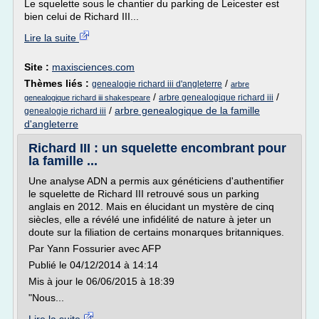
Le squelette sous le chantier du parking de Leicester est
bien celui de Richard III...
Lire la suite
Site :
maxisciences.com
Thèmes liés :
/
genealogie richard iii d'angleterre
arbre
/
/
arbre genealogique richard iii
genealogique richard iii shakespeare
/
arbre genealogique de la famille
genealogie richard iii
d'angleterre
Richard III : un squelette encombrant pour
la famille ...
Une analyse ADN a permis aux généticiens d'authentifier
le squelette de Richard III retrouvé sous un parking
anglais en 2012. Mais en élucidant un mystère de cinq
siècles, elle a révélé une infidélité de nature à jeter un
doute sur la filiation de certains monarques britanniques.
Par Yann Fossurier avec AFP
Publié le 04/12/2014 à 14:14
Mis à jour le 06/06/2015 à 18:39
"Nous...