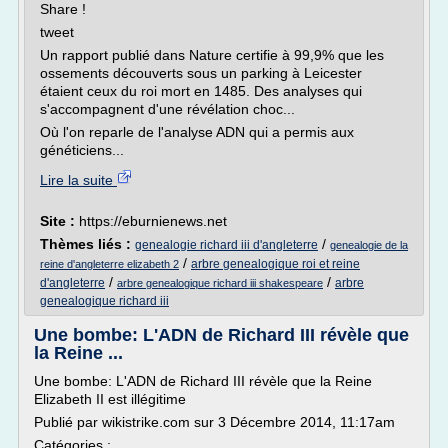
Share !
tweet
Un rapport publié dans Nature certifie à 99,9% que les
ossements découverts sous un parking à Leicester
étaient ceux du roi mort en 1485. Des analyses qui
s'accompagnent d'une révélation choc...
Où l'on reparle de l'analyse ADN qui a permis aux
généticiens...
Lire la suite
Site :
https://eburnienews.net
Thèmes liés :
/
genealogie richard iii d'angleterre
genealogie de la
/
arbre genealogique roi et reine
reine d'angleterre elizabeth 2
/
/
d'angleterre
arbre
arbre genealogique richard iii shakespeare
genealogique richard iii
Une bombe: L'ADN de Richard III révèle que
la Reine ...
Une bombe: L'ADN de Richard III révèle que la Reine
Elizabeth II est illégitime
Publié par wikistrike.com sur 3 Décembre 2014, 11:17am
Catégories :...