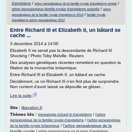
/
/
d'angleterre
arbre genealogique de la famille royale d'angleterre simple
/
arbre genealogique famille royale d'angleterre actuelle
arbre
/
genealogique de la famille royale d'angleterre 2014
famille royale
d'angleterre arbre genealogique 2012
Entre Richard III et Elizabeth II, un bâtard se
cache ...
3 décembre 2014 à 14:00
Elizabeth II ne serait pas la descendante de Richard III.
Shocking ! Photo Toby Melville. Reuters
Des analyses génétiques récentes remettent en question la
filiation de la monarchie britannique.
Entre Richard III et Elizabeth II, un bâtard se cache
Décidément, ce roi Richard III n'en finit plus de surprendre.
Non content d'avoir laissé sa dépouille se glisser...
Lire la suite
Site :
liberation.fr
Thèmes liés :
/
genealogie richard iii d'angleterre
l'arbre
/
genealogique de la famille royale d'angleterre
l'arbre genealogique
/
l'arbre genealogique de la
de la famille royale britannique
famille royale
/
arbre genealogique roi et reine d'angleterre