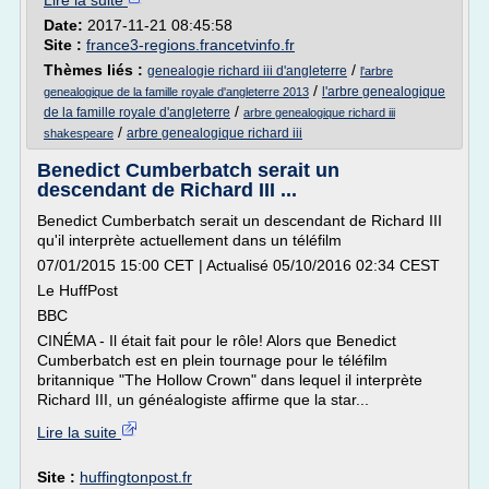
Lire la suite
Date:
2017-11-21 08:45:58
Site :
france3-regions.francetvinfo.fr
Thèmes liés :
/
genealogie richard iii d'angleterre
l'arbre
/
l'arbre genealogique
genealogique de la famille royale d'angleterre 2013
/
de la famille royale d'angleterre
arbre genealogique richard iii
/
arbre genealogique richard iii
shakespeare
Benedict Cumberbatch serait un
descendant de Richard III ...
Benedict Cumberbatch serait un descendant de Richard III
qu'il interprète actuellement dans un téléfilm
07/01/2015 15:00 CET | Actualisé 05/10/2016 02:34 CEST
Le HuffPost
BBC
CINÉMA - Il était fait pour le rôle! Alors que Benedict
Cumberbatch est en plein tournage pour le téléfilm
britannique "The Hollow Crown" dans lequel il interprète
Richard III, un généalogiste affirme que la star...
Lire la suite
Site :
huffingtonpost.fr