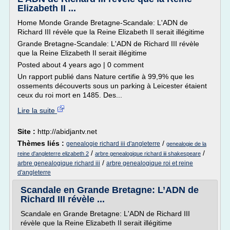
Elizabeth II ...
Home Monde Grande Bretagne-Scandale: L'ADN de
Richard III révèle que la Reine Elizabeth II serait illégitime
Grande Bretagne-Scandale: L'ADN de Richard III révèle
que la Reine Elizabeth II serait illégitime
Posted about 4 years ago | 0 comment
Un rapport publié dans Nature certifie à 99,9% que les
ossements découverts sous un parking à Leicester étaient
ceux du roi mort en 1485. Des...
Lire la suite
Site :
http://abidjantv.net
Thèmes liés :
/
genealogie richard iii d'angleterre
genealogie de la
/
/
reine d'angleterre elizabeth 2
arbre genealogique richard iii shakespeare
/
arbre genealogique richard iii
arbre genealogique roi et reine
d'angleterre
Scandale en Grande Bretagne: L’ADN de
Richard III révèle ...
Scandale en Grande Bretagne: L'ADN de Richard III
révèle que la Reine Elizabeth II serait illégitime