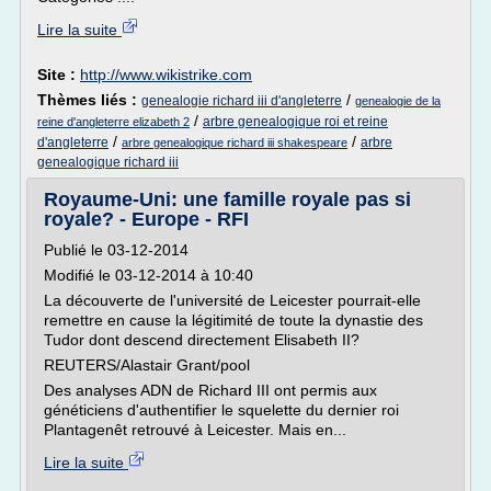
Lire la suite
Site :
http://www.wikistrike.com
Thèmes liés :
/
genealogie richard iii d'angleterre
genealogie de la
/
arbre genealogique roi et reine
reine d'angleterre elizabeth 2
/
/
d'angleterre
arbre
arbre genealogique richard iii shakespeare
genealogique richard iii
Royaume-Uni: une famille royale pas si
royale? - Europe - RFI
Publié le 03-12-2014
Modifié le 03-12-2014 à 10:40
La découverte de l'université de Leicester pourrait-elle
remettre en cause la légitimité de toute la dynastie des
Tudor dont descend directement Elisabeth II?
REUTERS/Alastair Grant/pool
Des analyses ADN de Richard III ont permis aux
généticiens d'authentifier le squelette du dernier roi
Plantagenêt retrouvé à Leicester. Mais en...
Lire la suite