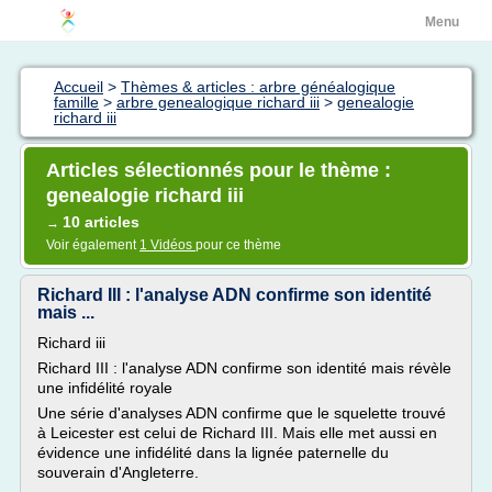
Menu
Accueil
>
Thèmes & articles : arbre généalogique
famille
>
arbre genealogique richard iii
>
genealogie
richard iii
Articles sélectionnés pour le thème :
genealogie richard iii
10 articles
→
Voir également
1 Vidéos
pour ce thème
Richard III : l'analyse ADN confirme son identité
mais ...
Richard iii
Richard III : l'analyse ADN confirme son identité mais révèle
une infidélité royale
Une série d'analyses ADN confirme que le squelette trouvé
à Leicester est celui de Richard III. Mais elle met aussi en
évidence une infidélité dans la lignée paternelle du
souverain d'Angleterre.