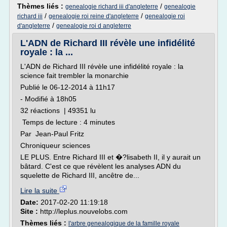
Thèmes liés :
/
genealogie richard iii d'angleterre
genealogie
/
/
richard iii
genealogie roi reine d'angleterre
genealogie roi
/
d'angleterre
genealogie roi d angleterre
L'ADN de Richard III révèle une infidélité
royale : la ...
L'ADN de Richard III révèle une infidélité royale : la
science fait trembler la monarchie
Publié le 06-12-2014 à 11h17
- Modifié à 18h05
32 réactions | 49351 lu
Temps de lecture : 4 minutes
Par Jean-Paul Fritz
Chroniqueur sciences
LE PLUS. Entre Richard III et �?lisabeth II, il y aurait un
bâtard. C'est ce que révèlent les analyses ADN du
squelette de Richard III, ancêtre de...
Lire la suite
Date:
2017-02-20 11:19:18
Site :
http://leplus.nouvelobs.com
Thèmes liés :
l'arbre genealogique de la famille royale