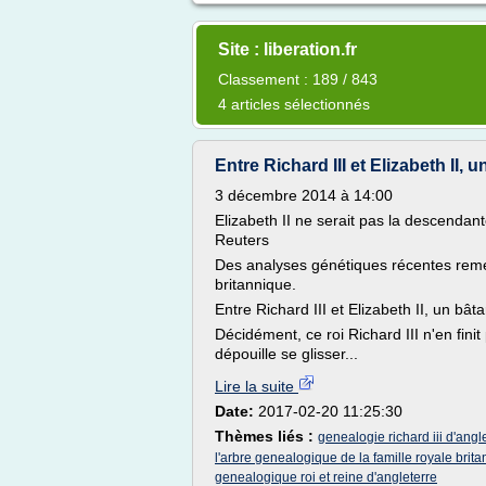
Site : liberation.fr
Classement : 189 / 843
4 articles sélectionnés
Entre Richard III et Elizabeth II, u
3 décembre 2014 à 14:00
Elizabeth II ne serait pas la descendant
Reuters
Des analyses génétiques récentes remett
britannique.
Entre Richard III et Elizabeth II, un bât
Décidément, ce roi Richard III n'en fini
dépouille se glisser...
Lire la suite
Date:
2017-02-20 11:25:30
Thèmes liés :
genealogie richard iii d'angl
l'arbre genealogique de la famille royale brit
genealogique roi et reine d'angleterre