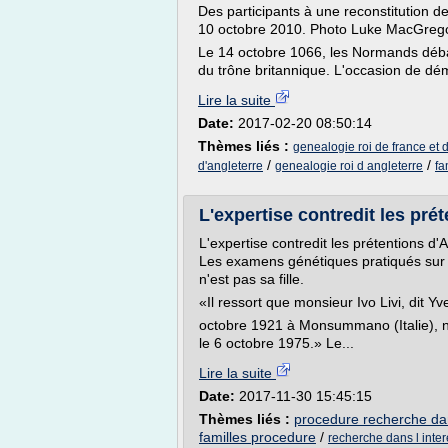
Des participants à une reconstitution de 
10 octobre 2010. Photo Luke MacGrego
Le 14 octobre 1066, les Normands déba
du trône britannique. L'occasion de dé
Lire la suite
Date:
2017-02-20 08:50:14
Thèmes liés :
genealogie roi de france et 
/
/
d'angleterre
genealogie roi d angleterre
fa
L'expertise contredit les prét
L'expertise contredit les prétentions d
Les examens génétiques pratiqués sur 
n'est pas sa fille.
«Il ressort que monsieur Ivo Livi, dit Y
octobre 1921 à Monsummano (Italie), n
le 6 octobre 1975.» Le...
Lire la suite
Date:
2017-11-30 15:45:15
Thèmes liés :
procedure recherche dans
familles procedure
/
recherche dans l inter