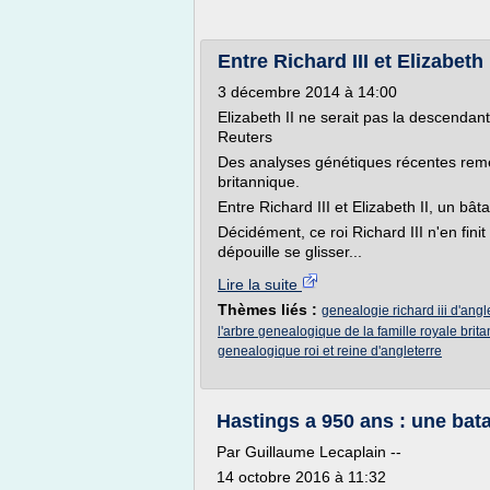
Entre Richard III et Elizabeth 
3 décembre 2014 à 14:00
Elizabeth II ne serait pas la descendant
Reuters
Des analyses génétiques récentes remet
britannique.
Entre Richard III et Elizabeth II, un bâ
Décidément, ce roi Richard III n'en fini
dépouille se glisser...
Lire la suite
Thèmes liés :
genealogie richard iii d'angl
l'arbre genealogique de la famille royale brit
genealogique roi et reine d'angleterre
Hastings a 950 ans : une batai
Par Guillaume Lecaplain --
14 octobre 2016 à 11:32