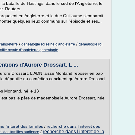
la bataille de Hastings, dans le sud de l'Angleterre, le
r. Reuters
rquaient en Angleterre et le duc Guillaume s'emparait
monter quelques lieux communs sur l'épisode et ses...
/
/
d'angleterre
genealogie roi reine d'angleterre
genealogie roi
mille royale d'angleterre genealogie
entions d'Aurore Drossart. L ...
'Aurore Drossart. L'ADN laisse Montand reposer en paix.
la dépouille du comédien concluent qu'Aurore Drossart
ves Montand, né le 13
'est pas le père de mademoiselle Aurore Drossart, née
 l'interet des familles
/
recherche dans l interet des
recherche dans l'interet de la
/
et des familles audience