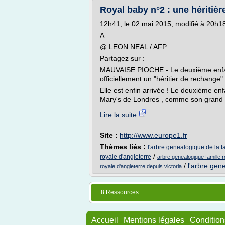
Royal baby n°2 : une héritiè
12h41, le 02 mai 2015, modifié à 20h1
A
@ LEON NEAL / AFP
Partagez sur :
MAUVAISE PIOCHE - Le deuxième enfant
officiellement un "héritier de rechange".
Elle est enfin arrivée ! Le deuxième enf
Mary's de Londres , comme son grand f
Lire la suite
Site :
http://www.europe1.fr
Thèmes liés :
l'arbre genealogique de la f
/
royale d'angleterre
arbre genealogique famille r
/
l'arbre gen
royale d'angleterre depuis victoria
8 Ressources
Accueil
|
Mentions légales
|
Conditions