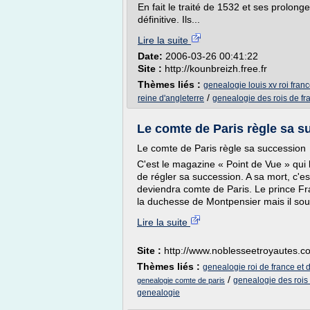
En fait le traité de 1532 et ses prolon
définitive. Ils...
Lire la suite
Date:
2006-03-26 00:41:22
Site :
http://kounbreizh.free.fr
Thèmes liés :
genealogie louis xv roi fran
/
reine d'angleterre
genealogie des rois de fra
Le comte de Paris règle sa 
Le comte de Paris règle sa succession
C'est le magazine « Point de Vue » qui 
de régler sa succession. A sa mort, c'es
deviendra comte de Paris. Le prince Fran
la duchesse de Montpensier mais il souf
Lire la suite
Site :
http://www.noblesseetroyautes.c
Thèmes liés :
genealogie roi de france et 
/
genealogie des rois 
genealogie comte de paris
genealogie