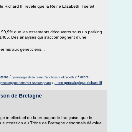
ichard III révèle que la Reine Elizabeth II serait
 à 99,9% que les ossements découverts sous un parking
n 1485. Des analyses qui s'accompagnent d'une
permis aux généticiens...
/
/
eterre
arbre
genealogie de la reine d'angleterre elizabeth 2
/
arbre genealogique richard iii
genealogique richard iii shakespeare
ison de Bretagne
e intellectuel de la propagande française, que le
e la succession au Trône de Bretagne désormais dévolue