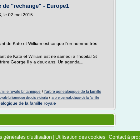
re de "rechange" - Europe1
8, le 02 mai 2015
 de Kate et William est ce que l'on nomme très
ant de Kate et William est né samedi à l'hôpital St
rère George il y a deux ans. Un agenda...
/
amille royale britannique
l'arbre genealogique de la famille
/
oyale britannique depuis victoria
arbre genealogique de la famille
ealogique de la famille royale
 générales d'utilisation
|
Utilisation des cookies
|
Contact à pro