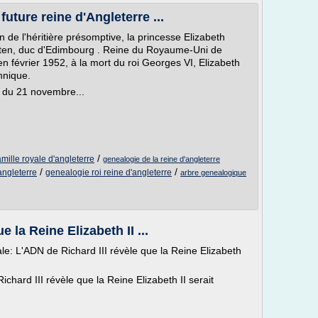
 future reine d'Angleterre ...
ion de l'héritière présomptive, la princesse Elizabeth
tten, duc d'Edimbourg . Reine du Royaume-Uni de
 février 1952, à la mort du roi Georges VI, Elizabeth
annique.
ro du 21 novembre...
/
amille royale d'angleterre
genealogie de la reine d'angleterre
/
/
angleterre
genealogie roi reine d'angleterre
arbre genealogique
 la Reine Elizabeth II ...
 L'ADN de Richard III révèle que la Reine Elizabeth
ard III révèle que la Reine Elizabeth II serait