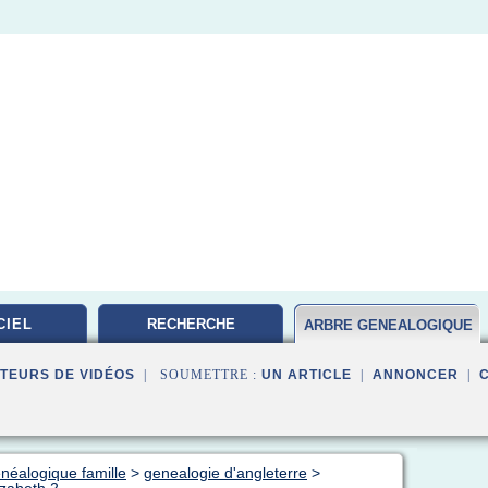
CIEL
RECHERCHE
ARBRE GENEALOGIQUE
GENEALOGIQUE
FAMILLE
TEURS DE VIDÉOS
| SOUMETTRE :
UN ARTICLE
|
ANNONCER
|
énéalogique famille
>
genealogie d'angleterre
>