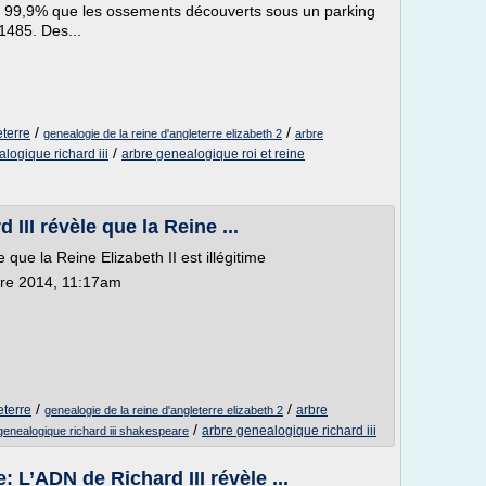
 à 99,9% que les ossements découverts sous un parking
1485. Des...
/
/
eterre
genealogie de la reine d'angleterre elizabeth 2
arbre
/
logique richard iii
arbre genealogique roi et reine
II révèle que la Reine ...
que la Reine Elizabeth II est illégitime
bre 2014, 11:17am
/
/
eterre
arbre
genealogie de la reine d'angleterre elizabeth 2
/
arbre genealogique richard iii
genealogique richard iii shakespeare
L’ADN de Richard III révèle ...