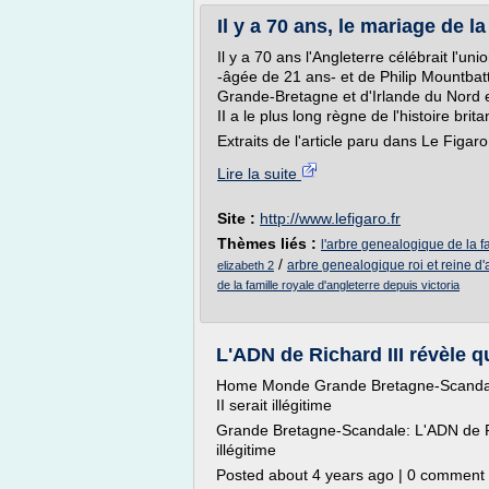
Il y a 70 ans, le mariage de la
Il y a 70 ans l'Angleterre célébrait l'un
-âgée de 21 ans- et de Philip Mountba
Grande-Bretagne et d'Irlande du Nord en
II a le plus long règne de l'histoire brit
Extraits de l'article paru dans Le Figa
Lire la suite
Site :
http://www.lefigaro.fr
Thèmes liés :
l'arbre genealogique de la f
/
arbre genealogique roi et reine d'
elizabeth 2
de la famille royale d'angleterre depuis victoria
L'ADN de Richard III révèle que
Home Monde Grande Bretagne-Scandale:
II serait illégitime
Grande Bretagne-Scandale: L'ADN de Rich
illégitime
Posted about 4 years ago | 0 comment