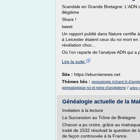
Scandale en Grande Bretagne: L'ADN de R
illégitime
Share !
tweet
Un rapport publié dans Nature certifie
à Leicester étaient ceux du roi mort e
révélation choc...
Où l'on reparle de l'analyse ADN qui a 
Lire la suite
Site :
https://eburnienews.net
Thèmes liés :
genealogie richard iii d'angl
/
genealogique roi et reine d'angleterre
arbre 
Généalogie actuelle de la Ma
Invitation à la lecture
La Succession au Trône de Bretagne
Chacun a pu croire, grâce au matraquag
traité de 1532 résolvait la question d
de façon controuvée à la France.