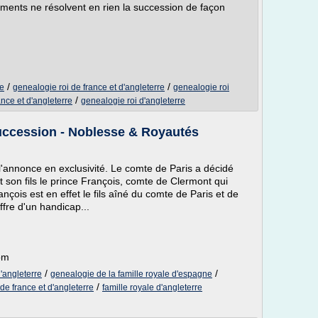
gements ne résolvent en rien la succession de façon
/
/
ce
genealogie roi de france et d'angleterre
genealogie roi
/
nce et d'angleterre
genealogie roi d'angleterre
succession - Noblesse & Royautés
l'annonce en exclusivité. Le comte de Paris a décidé
t son fils le prince François, comte de Clermont qui
çois est en effet le fils aîné du comte de Paris et de
fre d'un handicap...
om
/
/
d'angleterre
genealogie de la famille royale d'espagne
/
de france et d'angleterre
famille royale d'angleterre