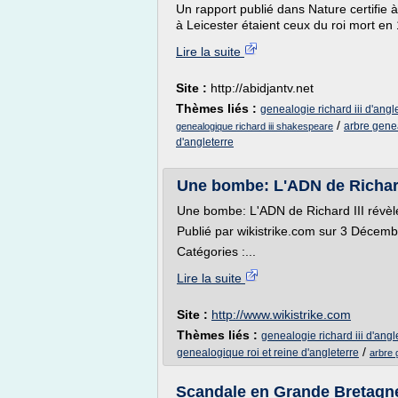
Un rapport publié dans Nature certifie
à Leicester étaient ceux du roi mort en 
Lire la suite
Site :
http://abidjantv.net
Thèmes liés :
genealogie richard iii d'angl
/
arbre genea
genealogique richard iii shakespeare
d'angleterre
Une bombe: L'ADN de Richard I
Une bombe: L'ADN de Richard III révèle 
Publié par wikistrike.com sur 3 Décem
Catégories :...
Lire la suite
Site :
http://www.wikistrike.com
Thèmes liés :
genealogie richard iii d'angl
/
genealogique roi et reine d'angleterre
arbre 
Scandale en Grande Bretagne: 