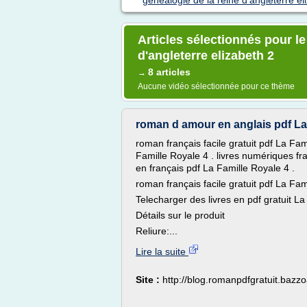
genealogie de la reine d'angleterre el
Articles sélectionnés pour le
d'angleterre elizabeth 2
8 articles
→
Aucune vidéo sélectionnée pour ce thème
roman d amour en anglais pdf La 
roman français facile gratuit pdf La Fam
Famille Royale 4 . livres numériques fra
en français pdf La Famille Royale 4 .
roman français facile gratuit pdf La Fam
Telecharger des livres en pdf gratuit L
Détails sur le produit
Reliure:...
Lire la suite
Site :
http://blog.romanpdfgratuit.bazz