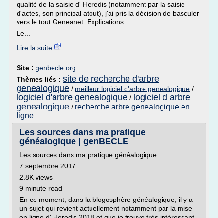
qualité de la saisie d' Heredis (notamment par la saisie
d'actes, son principal atout), j'ai pris la décision de basculer
vers le tout Geneanet. Explications.
Le...
Lire la suite
Site :
genbecle.org
site de recherche d'arbre
Thèmes liés :
genealogique
/
meilleur logiciel d'arbre genealogique
/
logiciel d'arbre genealogique
logiciel d arbre
/
genealogique
recherche arbre genealogique en
/
ligne
Les sources dans ma pratique
généalogique | genBECLE
Les sources dans ma pratique généalogique
7 septembre 2017
2.8K views
9 minute read
En ce moment, dans la blogosphère généalogique, il y a
un sujet qui revient actuellement notamment par la mise
en ligne d' Heredis 2018 et que je trouve très intéressant,