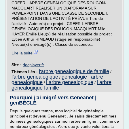
CREER L ARBRE GENEALOGIQUE DES ROUGON-
MACQUART RÉALISER UN DIAPORAMA SUR
POWERPOINT DANS UNE CLASSE DE SECONDE I.
PRÉSENTATION DE L ACTIVITÉ PRÉVUE Titre de
l'activité : Auteur(s) du projet : CREER L ARBRE
GENEALOGIQUE DES ROUGON-MACQUART Mlle
HAYER Emilie Lieu(x) de réalisation possible du projet :
Lycée Arthur RIMBAUD (stage en responsabilité)
Niveau(x) envisagé(s) : Classe de seconde...
Lire la suite
Site :
docplayer.fr
l'arbre genealogique de famille
Thèmes liés :
/
l'arbre genealogique
genealogie l arbre
/
genealogique
l arbre genealogique
l arbre
/
/
genealogique famille
Pourquoi j'ai migré vers Geneanet |
genBECLE
Depuis quelques temps, mon logiciel de généalogie
principal est devenu Geneanet . Je saisis directement mes
données généalogiques sur mon arbre en ligne , comme de
nombreux généalogistes . Alors que je vante volontiers la