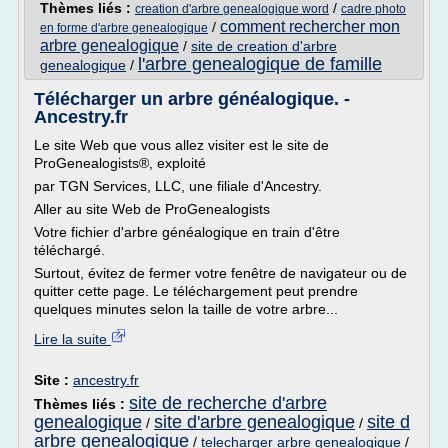
Thèmes liés :
/
creation d'arbre genealogique word
cadre photo
comment rechercher mon
/
en forme d'arbre genealogique
arbre genealogique
/
site de creation d'arbre
l'arbre genealogique de famille
genealogique
/
Télécharger un arbre généalogique. -
Ancestry.fr
Le site Web que vous allez visiter est le site de
ProGenealogists®, exploité
par TGN Services, LLC, une filiale d'Ancestry.
Aller au site Web de ProGenealogists
Votre fichier d'arbre généalogique en train d'être
téléchargé.
Surtout, évitez de fermer votre fenêtre de navigateur ou de
quitter cette page. Le téléchargement peut prendre
quelques minutes selon la taille de votre arbre...
Lire la suite
Site :
ancestry.fr
site de recherche d'arbre
Thèmes liés :
genealogique
site d'arbre genealogique
site d
/
/
arbre genealogique
/
telecharger arbre genealogique
/