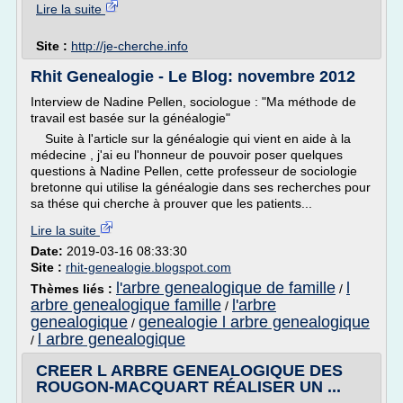
Lire la suite
Site :
http://je-cherche.info
Rhit Genealogie - Le Blog: novembre 2012
Interview de Nadine Pellen, sociologue : "Ma méthode de
travail est basée sur la généalogie"
Suite à l'article sur la généalogie qui vient en aide à la
médecine , j'ai eu l'honneur de pouvoir poser quelques
questions à Nadine Pellen, cette professeur de sociologie
bretonne qui utilise la généalogie dans ses recherches pour
sa thése qui cherche à prouver que les patients...
Lire la suite
Date:
2019-03-16 08:33:30
Site :
rhit-genealogie.blogspot.com
l'arbre genealogique de famille
l
Thèmes liés :
/
arbre genealogique famille
l'arbre
/
genealogique
genealogie l arbre genealogique
/
l arbre genealogique
/
CREER L ARBRE GENEALOGIQUE DES
ROUGON-MACQUART RÉALISER UN ...