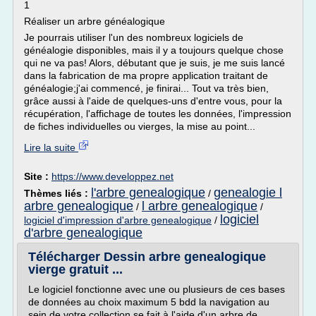
1
Réaliser un arbre généalogique
Je pourrais utiliser l'un des nombreux logiciels de
généalogie disponibles, mais il y a toujours quelque chose
qui ne va pas! Alors, débutant que je suis, je me suis lancé
dans la fabrication de ma propre application traitant de
généalogie;j'ai commencé, je finirai... Tout va très bien,
grâce aussi à l'aide de quelques-uns d'entre vous, pour la
récupération, l'affichage de toutes les données, l'impression
de fiches individuelles ou vierges, la mise au point...
Lire la suite
Site :
https://www.developpez.net
l'arbre genealogique
genealogie l
Thèmes liés :
/
arbre genealogique
l arbre genealogique
/
/
logiciel
logiciel d'impression d'arbre genealogique
/
d'arbre genealogique
Télécharger Dessin arbre genealogique
vierge gratuit ...
Le logiciel fonctionne avec une ou plusieurs de ces bases
de données au choix maximum 5 bdd la navigation au
sein de votre collection se fait à l'aide d'un arbre de