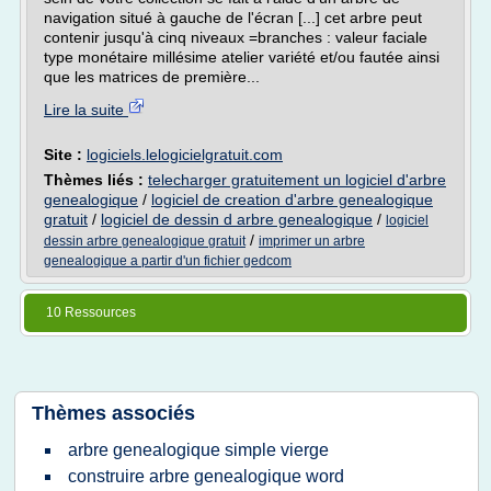
navigation situé à gauche de l'écran [...] cet arbre peut
contenir jusqu'à cinq niveaux =branches : valeur faciale
type monétaire millésime atelier variété et/ou fautée ainsi
que les matrices de première...
Lire la suite
Site :
logiciels.lelogicielgratuit.com
Thèmes liés :
telecharger gratuitement un logiciel d'arbre
genealogique
/
logiciel de creation d'arbre genealogique
gratuit
/
logiciel de dessin d arbre genealogique
/
logiciel
/
dessin arbre genealogique gratuit
imprimer un arbre
genealogique a partir d'un fichier gedcom
10 Ressources
Thèmes associés
arbre genealogique simple vierge
construire arbre genealogique word