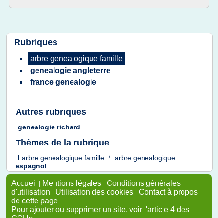
Rubriques
arbre genealogique famille
genealogie angleterre
france genealogie
Autres rubriques
genealogie richard
Thèmes de la rubrique
l
arbre genealogique famille
/
arbre genealogique
espagnol
Accueil
|
Mentions légales
|
Conditions générales
d'utilisation
|
Utilisation des cookies
|
Contact à propos
de cette page
Pour ajouter ou supprimer un site, voir l'article 4 des