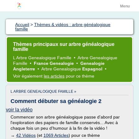
Menu
Accueil
>
Thèmes & vidéos : arbre généalogique
famille
Thèmes principaux sur arbre généalogique
famille
L
Arbre Genealogique Famille
•
Arbre Genealogique
Famille
•
France Genealogie
•
Genealogie
Angleterre
•
Arbre Genealogique
Espagnol
•
Voir également
les articles
pour ce thème
L ARBRE GENEALOGIQUE FAMILLE »
Comment débuter sa généalogie 2
voir la vidéo
Commencer son arbre généalogique passe d'abord par
l'exploration des papiers de famille conservés... Avec à
chaque fois un peu d'humour à la fin de la vidéo !
→
42 Vidéos
(et
1069 Articles
) pour ce thème